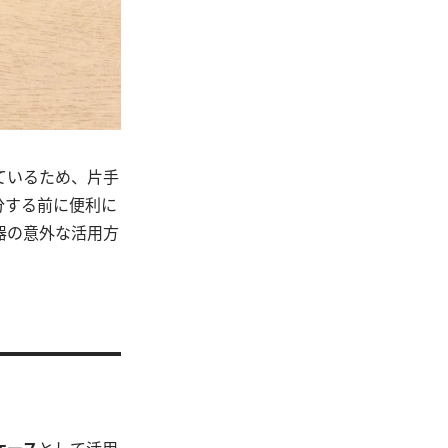
ているため、片手
分する前に便利に
器の意外な活用方
ケース
として活用