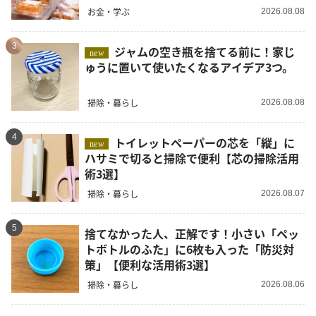
お金・学ぶ
2026.08.08
3
ジャムの空き瓶を捨てる前に！家じ
new
ゅうに置いて使いたくなるアイデア3つ。
掃除・暮らし
2026.08.08
4
トイレットペーパーの芯を「縦」に
new
ハサミで切ると掃除で便利【芯の掃除活用
術3選】
掃除・暮らし
2026.08.07
5
捨てなかった人、正解です！小さい「ペッ
トボトルのふた」に6枚も入った「防災対
策」【便利な活用術3選】
掃除・暮らし
2026.08.06