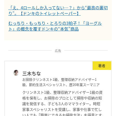
「え、4ロールしか入ってない…？」から“最高の裏切
り”。【ドンキのトイレットペーパー】
むっちり・もっちり・とろりの3拍子！「ヨーグル
ト」の概念を覆すドンキの“本気”商品
広告
著者
三木ちな
お掃除クリンネスト1級、整理収納アドバイザー1
級、節約生活スペシャリスト、歴20年業スーマニア
クリンネスト1級、整理収納アドバイザー1級の資
格を保有し、お掃除のプロとして掃除や収納の知
識を発信する、子ども3人のママライター。時短
家事スペシャリストを受講し、家事や仕事で忙し
い人でも「簡単にできるお掃除方法」を得意とす