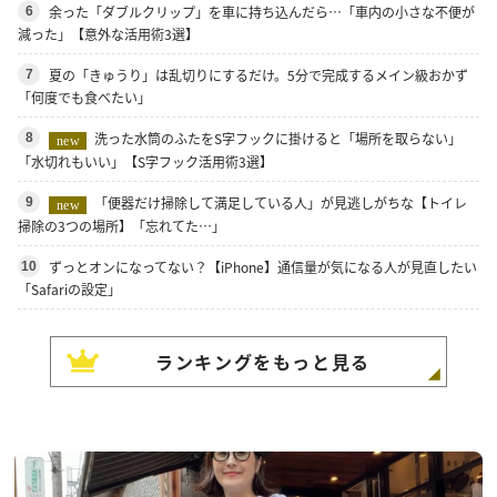
余った「ダブルクリップ」を車に持ち込んだら…「車内の小さな不便が
6
減った」【意外な活用術3選】
夏の「きゅうり」は乱切りにするだけ。5分で完成するメイン級おかず
7
「何度でも食べたい」
洗った水筒のふたをS字フックに掛けると「場所を取らない」
8
new
「水切れもいい」【S字フック活用術3選】
「便器だけ掃除して満足している人」が見逃しがちな【トイレ
9
new
掃除の3つの場所】「忘れてた…」
ずっとオンになってない？【iPhone】通信量が気になる人が見直したい
10
「Safariの設定」
ランキングをもっと見る