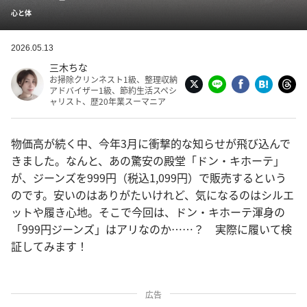
心と体
2026.05.13
三木ちな
お掃除クリンネスト1級、整理収納
アドバイザー1級、節約生活スペシ
ャリスト、歴20年業スーマニア
物価高が続く中、今年3月に衝撃的な知らせが飛び込んで
きました。なんと、あの驚安の殿堂「ドン・キホーテ」
が、ジーンズを999円（税込1,099円）で販売するという
のです。安いのはありがたいけれど、気になるのはシルエ
ットや履き心地。そこで今回は、ドン・キホーテ渾身の
「999円ジーンズ」はアリなのか……？ 実際に履いて検
証してみます！
広告