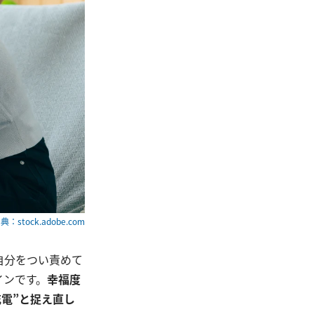
典：stock.adobe.com
自分をつい責めて
インです。
幸福度
電”と捉え直し