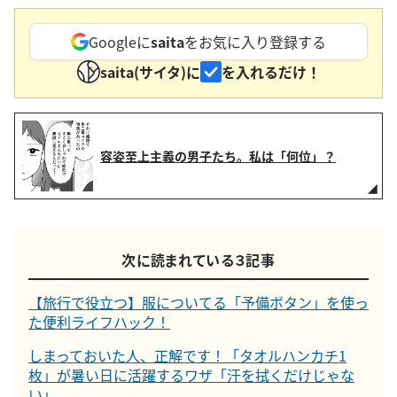
Googleに
saita
をお気に入り登録する
saita(サイタ)に
を入れるだけ！
容姿至上主義の男子たち。私は「何位」？
次に読まれている３記事
【旅行で役立つ】服についてる「予備ボタン」を使っ
た便利ライフハック！
しまっておいた人、正解です！「タオルハンカチ1
枚」が暑い日に活躍するワザ「汗を拭くだけじゃな
い」