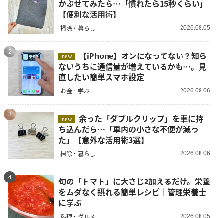
かぶせてみたら…「慣れたら15秒くらい」
【便利な活用術】
掃除・暮らし
2026.08.05
2
【iPhone】オンになってない？知ら
new
ないうちに通信量が増えているかも…。見
直したい簡単スマホ設定
お金・学ぶ
2026.08.06
3
余った「ダブルクリップ」を車に持
new
ち込んだら…「車内の小さな不便が減っ
た」【意外な活用術3選】
掃除・暮らし
2026.08.06
4
旬の「トマト」に大さじ2加えるだけ。栄養
をムダなく摂れる簡単レシピ｜管理栄養士
に学ぶ
料理・グルメ
2026.08.05