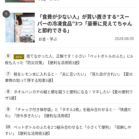
5
「食費が少ない人」が買い置きする“スー
パーの冷凍食品”3つ「豪華に見えてちゃん
と節約できる」
お金・学ぶ
2026.08.05
捨てなかった人、正解です！小さい「ペットボトルのふた」に6
6
new
枚も入った「防災対策」【便利な活用術3選】
桃をレモン水に入れると…「夫に言いたい」「見た目がきれい」【夏の
7
果物の知って得する知恵3選】
タオルハンカチの縦と横を縫うと便利になる！マネしたい【夏の便利ワ
8
ザ3選】
「チャック付き保存袋」と「タオル2枚」を組み合わせると…「快適だ
9
わ」「持ち歩きたい」【便利な活用術】
ペットボトルのふたを2つ組み合わせると「小さくて便利」「収納しや
10
すい」【便利な活用術3選】