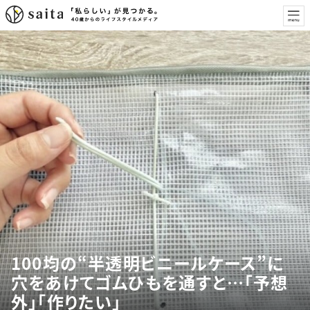
100均の“半透明ビニールケース”に
穴をあけてゴムひもを通すと…「予想
外」「作りたい」