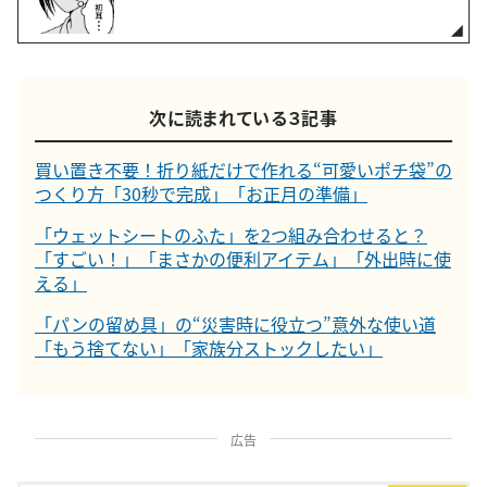
次に読まれている３記事
買い置き不要！折り紙だけで作れる“可愛いポチ袋”の
つくり方「30秒で完成」「お正月の準備」
「ウェットシートのふた」を2つ組み合わせると？
「すごい！」「まさかの便利アイテム」「外出時に使
える」
「パンの留め具」の“災害時に役立つ”意外な使い道
「もう捨てない」「家族分ストックしたい」
広告