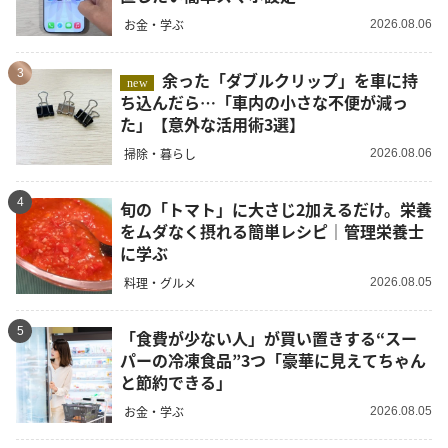
お金・学ぶ
2026.08.06
3
余った「ダブルクリップ」を車に持
new
ち込んだら…「車内の小さな不便が減っ
た」【意外な活用術3選】
掃除・暮らし
2026.08.06
4
旬の「トマト」に大さじ2加えるだけ。栄養
をムダなく摂れる簡単レシピ｜管理栄養士
に学ぶ
料理・グルメ
2026.08.05
5
「食費が少ない人」が買い置きする“スー
パーの冷凍食品”3つ「豪華に見えてちゃん
と節約できる」
お金・学ぶ
2026.08.05