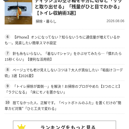
ティッシュの空き箱を半分に切ると「サッ
と取り出せる」「残量がひと目でわかる」
【トイレ収納術3選】
掃除・暮らし
2026.08.06
【iPhone】オンになってない？知らないうちに通信量が増えているか
6
も…。見直したい簡単スマホ設定
針も糸もいらない。「着ないTシャツ」をかぶせてみたら…「慣れたら
7
15秒くらい」【便利な活用術】
ベージュでも老け見えしないコツは？大人が真似したい「垢抜けコーデ
8
術」3選【2026夏】
「トイレ掃除が面倒…」を解決！お掃除のプロがやめた【3つのこと】
9
「ラクになる」「床にモノを置かない」
捨てなかった人、正解です。「ペットボトルのふた」を置くだけの"簡
10
単カビ対策"「ひと工夫で変わる」
ランキングをもっと見る