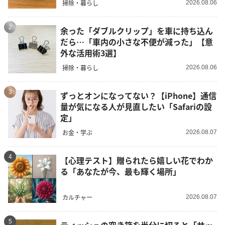
掃除・暮らし
2026.08.06
2
余った「ダブルクリップ」を車に持ち込ん
だら…「車内の小さな不便が減った」【意
外な活用術3選】
掃除・暮らし
2026.08.06
3
ずっとオンになってない？【iPhone】通信
量が気になる人が見直したい「Safariの設
定」
お金・学ぶ
2026.08.07
4
【心理テスト】贈られたら嬉しい花でわか
る「あなたが今、最も輝く場所」
カルチャー
2026.08.07
5