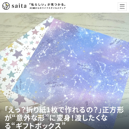
「えっ？折り紙1枚で作れるの？」正方形
が“意外な形”に変身！渡したくな
る“ギフトボックス”