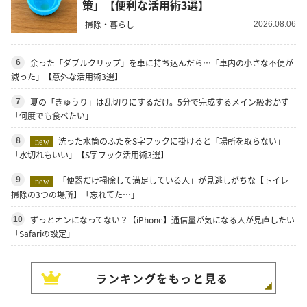
策」【便利な活用術3選】
掃除・暮らし
2026.08.06
余った「ダブルクリップ」を車に持ち込んだら…「車内の小さな不便が
6
減った」【意外な活用術3選】
夏の「きゅうり」は乱切りにするだけ。5分で完成するメイン級おかず
7
「何度でも食べたい」
洗った水筒のふたをS字フックに掛けると「場所を取らない」
8
new
「水切れもいい」【S字フック活用術3選】
「便器だけ掃除して満足している人」が見逃しがちな【トイレ
9
new
掃除の3つの場所】「忘れてた…」
ずっとオンになってない？【iPhone】通信量が気になる人が見直したい
10
「Safariの設定」
ランキングをもっと見る