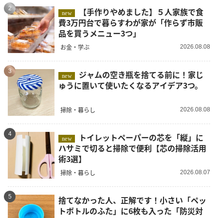
2
【手作りやめました】５人家族で食
new
費3万円台で暮らすわが家が「作らず市販
品を買うメニュー3つ」
お金・学ぶ
2026.08.08
3
ジャムの空き瓶を捨てる前に！家じ
new
ゅうに置いて使いたくなるアイデア3つ。
掃除・暮らし
2026.08.08
4
トイレットペーパーの芯を「縦」に
new
ハサミで切ると掃除で便利【芯の掃除活用
術3選】
掃除・暮らし
2026.08.07
5
捨てなかった人、正解です！小さい「ペッ
トボトルのふた」に6枚も入った「防災対