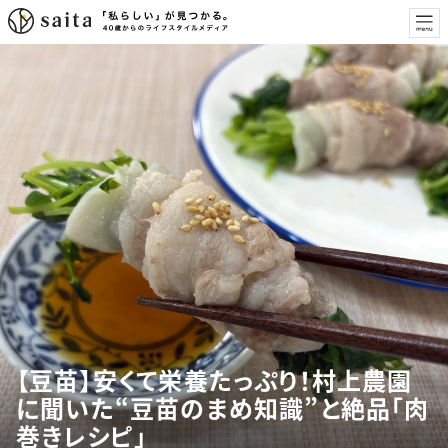
【豆苗】安くて栄養たっぷり！村上農園
に聞いた“豆苗のまめ知識”と絶品「肉
巻きレシピ」