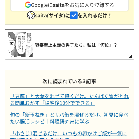
Googleに
saita
をお気に入り登録する
saita(サイタ)に
を入れるだけ！
容姿至上主義の男子たち。私は「何位」？
次に読まれている３記事
「豆腐」と大葉を混ぜて焼くだけ。たんぱく質がとれ
る簡単おかず「帰宅後10分でできる」
旬の「新玉ねぎ」とサバ缶を混ぜるだけ。初夏に食べ
たい腸活レシピ｜料理研究家に学ぶ
「小さじ1混ぜるだけ」いつもの卵かけご飯が一気に