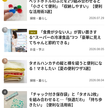
ペットボトルのふたを2つ組み合わせると
「小さくて便利」「収納しやすい」【便利
な活用術3選】
掃除・暮らし
2026.07.29
2
「食費が少ない人」が買い置きす
new
る“スーパーの冷凍食品”3つ「豪華に見え
てちゃんと節約できる」
お金・学ぶ
2026.08.05
3
タオルハンカチの縦と横を縫うと便利にな
る！マネしたい【夏の便利ワザ3選】
掃除・暮らし
2026.08.04
4
「チャック付き保存袋」と「タオル2枚」
を組み合わせると…「快適だわ」「持ち歩
きたい」【便利な活用術】