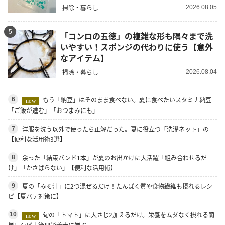
掃除・暮らし
2026.08.05
5
「コンロの五徳」の複雑な形も隅々まで洗
いやすい！スポンジの代わりに使う【意外
なアイテム】
掃除・暮らし
2026.08.04
もう「納豆」はそのまま食べない。夏に食べたいスタミナ納豆
6
new
「ご飯が進む」「おつまみにも」
洋服を洗う以外で使ったら正解だった。夏に役立つ「洗濯ネット」の
7
【便利な活用術3選】
余った「結束バンド1本」が夏のお出かけに大活躍「組み合わせるだ
8
け」「かさばらない」【便利な活用術】
夏の「みそ汁」に2つ混ぜるだけ！たんぱく質や食物繊維も摂れるレシ
9
ピ【夏バテ対策に】
旬の「トマト」に大さじ2加えるだけ。栄養をムダなく摂れる簡
10
new