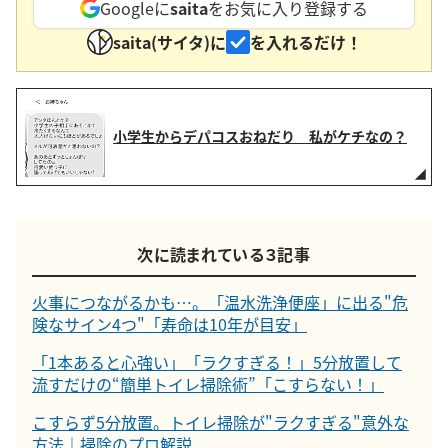
Googleに
saita
をお気に入り登録する
saita(サイタ)に
を入れるだけ！
小学生からデパコスおねだり 私がケチなの？
次に読まれている３記事
火事につながるかも…。「温水洗浄便座」に出る"危
険なサイン4つ"「寿命は10年が目安」
「1本あると心強い」「ラクすぎる！」5分放置して
流すだけの“簡単トイレ掃除術”「こすらない！」
こすらず5分放置。トイレ掃除が"ラクすぎる"意外な
方法｜掃除のプロ解説