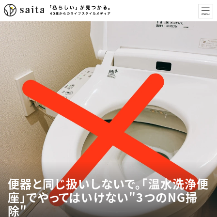
便器と同じ扱いしないで。「温水洗浄便
座」でやってはいけない"3つのNG掃
除"