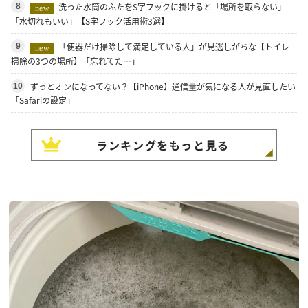
洗った水筒のふたをS字フックに掛けると「場所を取らない」
8
new
「水切れもいい」【S字フック活用術3選】
「便器だけ掃除して満足している人」が見逃しがちな【トイレ
9
new
掃除の3つの場所】「忘れてた…」
ずっとオンになってない？【iPhone】通信量が気になる人が見直したい
10
「Safariの設定」
ランキングをもっと見る