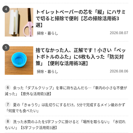
4
トイレットペーパーの芯を「縦」にハサミ
で切ると掃除で便利【芯の掃除活用術3
選】
掃除・暮らし
2026.08.07
5
捨てなかった人、正解です！小さい「ペッ
トボトルのふた」に6枚も入った「防災対
策」【便利な活用術3選】
掃除・暮らし
2026.08.06
余った「ダブルクリップ」を車に持ち込んだら…「車内の小さな不便が
6
減った」【意外な活用術3選】
夏の「きゅうり」は乱切りにするだけ。5分で完成するメイン級おかず
7
「何度でも食べたい」
洗った水筒のふたをS字フックに掛けると「場所を取らない」「水切れ
8
もいい」【S字フック活用術3選】