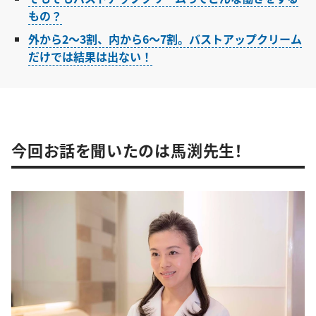
もの？
外から2〜3割、内から6〜7割。バストアップクリーム
だけでは結果は出ない！
今回お話を聞いたのは馬渕先生！