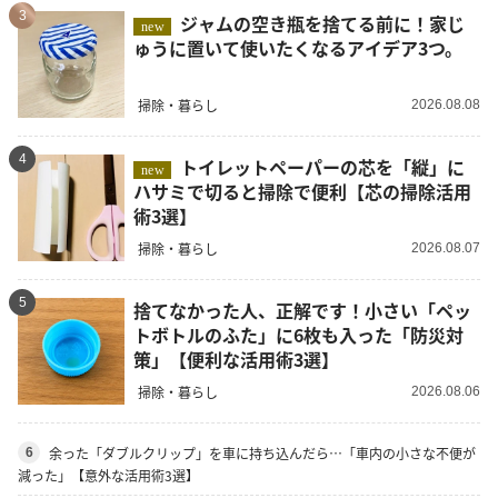
3
ジャムの空き瓶を捨てる前に！家じ
new
ゅうに置いて使いたくなるアイデア3つ。
掃除・暮らし
2026.08.08
4
トイレットペーパーの芯を「縦」に
new
ハサミで切ると掃除で便利【芯の掃除活用
術3選】
掃除・暮らし
2026.08.07
5
捨てなかった人、正解です！小さい「ペッ
トボトルのふた」に6枚も入った「防災対
策」【便利な活用術3選】
掃除・暮らし
2026.08.06
余った「ダブルクリップ」を車に持ち込んだら…「車内の小さな不便が
6
減った」【意外な活用術3選】