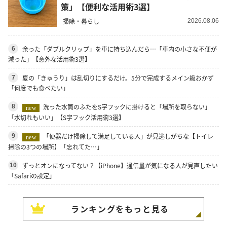
策」【便利な活用術3選】
掃除・暮らし
2026.08.06
余った「ダブルクリップ」を車に持ち込んだら…「車内の小さな不便が
6
減った」【意外な活用術3選】
夏の「きゅうり」は乱切りにするだけ。5分で完成するメイン級おかず
7
「何度でも食べたい」
洗った水筒のふたをS字フックに掛けると「場所を取らない」
8
new
「水切れもいい」【S字フック活用術3選】
「便器だけ掃除して満足している人」が見逃しがちな【トイレ
9
new
掃除の3つの場所】「忘れてた…」
ずっとオンになってない？【iPhone】通信量が気になる人が見直したい
10
「Safariの設定」
ランキングをもっと見る