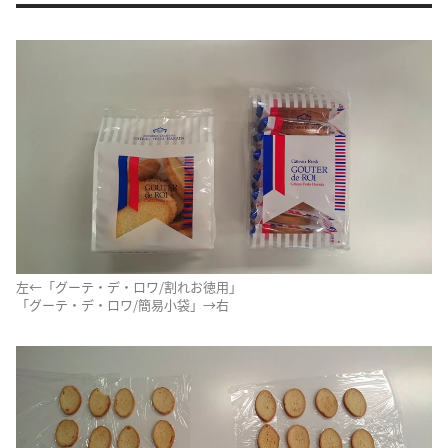
左←「グーテ・デ・ロワ/割れお徳用」
「グーテ・デ・ロワ/簡易小袋」→右