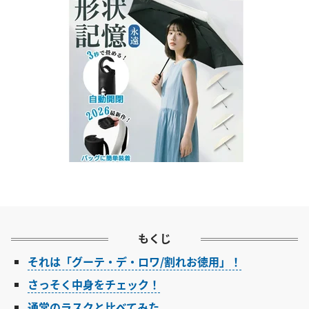
もくじ
それは「グーテ・デ・ロワ/割れお徳用」！
さっそく中身をチェック！
通常のラスクと比べてみた