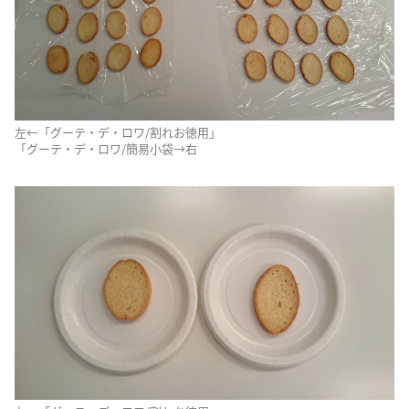
左←「グーテ・デ・ロワ/割れお徳用」
「グーテ・デ・ロワ/簡易小袋→右