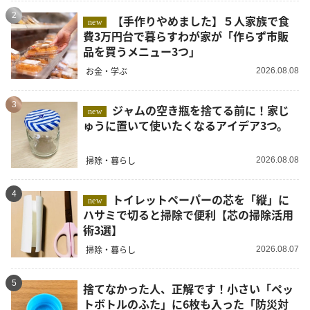
2
【手作りやめました】５人家族で食
new
費3万円台で暮らすわが家が「作らず市販
品を買うメニュー3つ」
お金・学ぶ
2026.08.08
3
ジャムの空き瓶を捨てる前に！家じ
new
ゅうに置いて使いたくなるアイデア3つ。
掃除・暮らし
2026.08.08
4
トイレットペーパーの芯を「縦」に
new
ハサミで切ると掃除で便利【芯の掃除活用
術3選】
掃除・暮らし
2026.08.07
5
捨てなかった人、正解です！小さい「ペッ
トボトルのふた」に6枚も入った「防災対