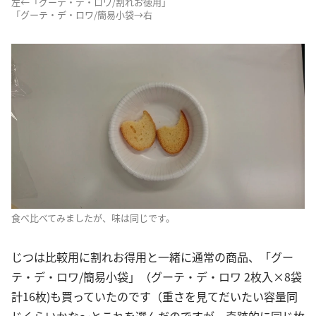
左←「グーテ・デ・ロワ/割れお徳用」
「グーテ・デ・ロワ/簡易小袋→右
食べ比べてみましたが、味は同じです。
じつは比較用に割れお得用と一緒に通常の商品、「グー
テ・デ・ロワ/簡易小袋」（グーテ・デ・ロワ 2枚入×8袋
計16枚)も買っていたのです（重さを見てだいたい容量同