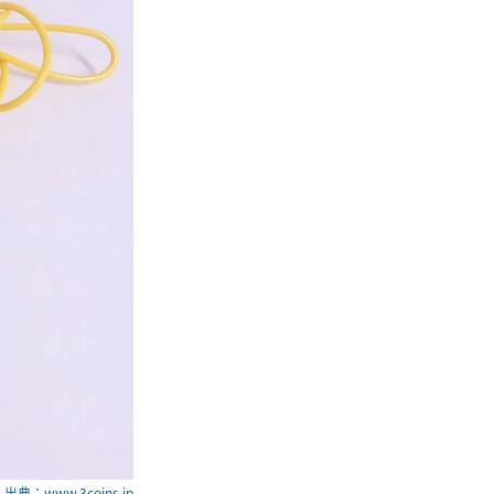
出典：www.3coins.jp