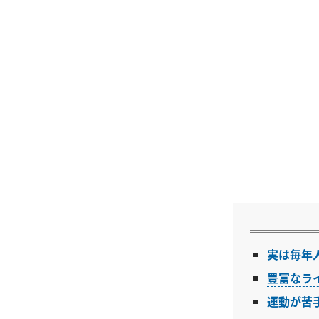
実は毎年人
豊富なラ
運動が苦