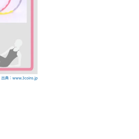
出典：www.3coins.jp