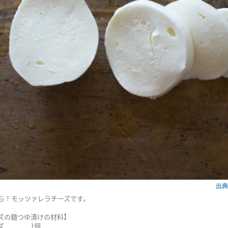
出典：
ら！モッツァレラチーズです。
ズの麺つゆ漬けの材料】
チーズ 1個