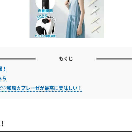
もくじ
題！
ちら
ピ♡和風カプレーゼが最高に美味しい！
！