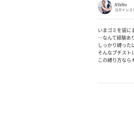
AYaNo
ヨガインス
いまゴミを袋に
…なんて経験あ
しっかり縛った
そんなプチスト
この縛り方なら