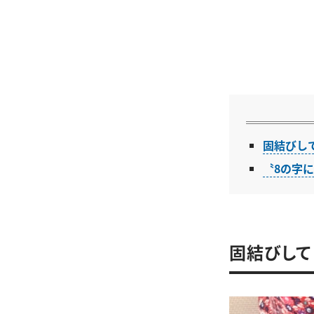
固結びし
〝8の字
固結びして