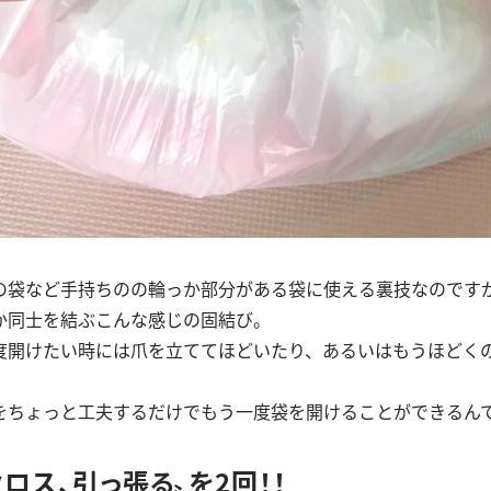
の袋など手持ちのの輪っか部分がある袋に使える裏技なのです
か同士を結ぶこんな感じの固結び。
度開けたい時には爪を立ててほどいたり、あるいはもうほどく
。
をちょっと工夫するだけでもう一度袋を開けることができるん
クロス、引っ張る〟を2回！！