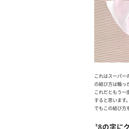
これはスーパー
の結び方は輪っ
これだともう一
すると思います
でもこの結び方
〝8の字に