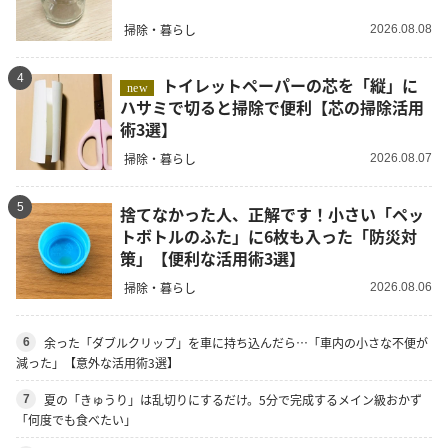
掃除・暮らし
2026.08.08
4
トイレットペーパーの芯を「縦」に
new
ハサミで切ると掃除で便利【芯の掃除活用
術3選】
掃除・暮らし
2026.08.07
5
捨てなかった人、正解です！小さい「ペッ
トボトルのふた」に6枚も入った「防災対
策」【便利な活用術3選】
掃除・暮らし
2026.08.06
余った「ダブルクリップ」を車に持ち込んだら…「車内の小さな不便が
6
減った」【意外な活用術3選】
夏の「きゅうり」は乱切りにするだけ。5分で完成するメイン級おかず
7
「何度でも食べたい」