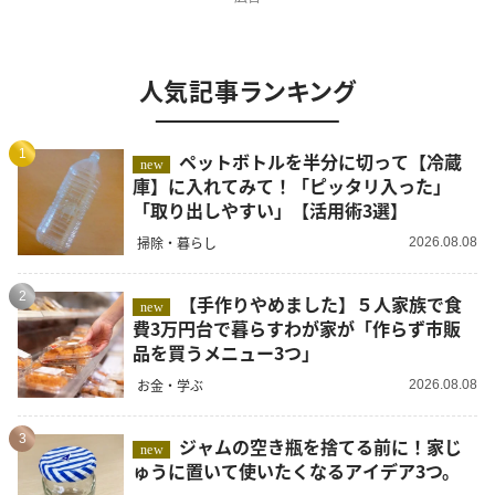
人気記事ランキング
1
ペットボトルを半分に切って【冷蔵
new
庫】に入れてみて！「ピッタリ入った」
「取り出しやすい」【活用術3選】
掃除・暮らし
2026.08.08
2
【手作りやめました】５人家族で食
new
費3万円台で暮らすわが家が「作らず市販
品を買うメニュー3つ」
お金・学ぶ
2026.08.08
3
ジャムの空き瓶を捨てる前に！家じ
new
ゅうに置いて使いたくなるアイデア3つ。