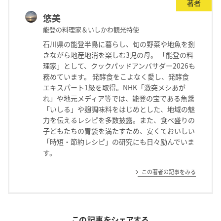
著者
悠美
能登の料理家＆いしかわ観光特使
石川県の能登半島に暮らし、旬の野菜や地魚を捌
きながら地産地消を楽しむ3児の母。 「能登の料
理家」として、クックパッドアンバサダー2026も
務めています。 発酵食をこよなく愛し、発酵食
エキスパート1級を取得。NHK「激突メシあが
れ」や地元メディア等では、能登の宝である魚醤
「いしる」や麹調味料をはじめとした、地域の魅
力を伝えるレシピを多数披露。また、食べ盛りの
子どもたちの胃袋を満たすため、安くておいしい
「時短・節約レシピ」の研究にも日々励んでいま
す。
この著者の記事をみる
この記事をシェアする