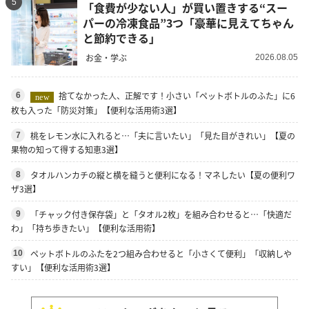
5
「食費が少ない人」が買い置きする“スー
パーの冷凍食品”3つ「豪華に見えてちゃん
と節約できる」
お金・学ぶ
2026.08.05
捨てなかった人、正解です！小さい「ペットボトルのふた」に6
6
new
枚も入った「防災対策」【便利な活用術3選】
桃をレモン水に入れると…「夫に言いたい」「見た目がきれい」【夏の
7
果物の知って得する知恵3選】
タオルハンカチの縦と横を縫うと便利になる！マネしたい【夏の便利ワ
8
ザ3選】
「チャック付き保存袋」と「タオル2枚」を組み合わせると…「快適だ
9
わ」「持ち歩きたい」【便利な活用術】
ペットボトルのふたを2つ組み合わせると「小さくて便利」「収納しや
10
すい」【便利な活用術3選】