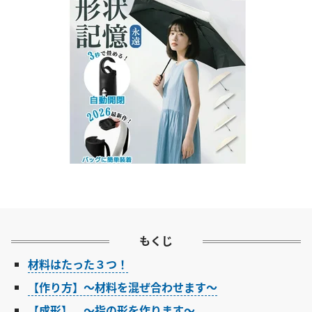
もくじ
材料はたった３つ！
【作り方】～材料を混ぜ合わせます～
【成形】 ～指の形を作ります～