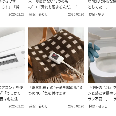
開けるワザ
人」が置かない“3つのも
な“照明のNGな
する！」「賢
の”→「汚れも溜まるんだ」「ぬ
としてた…」
めりの原因だった」
掃除・暮らし
お金・学ぶ
2025.02.27
2025.02.26
エアコン」を使
「電気毛布」の“寿命を縮める”３
「便器の汚れ」を
G”「うっかり
つのNG「気を付けます」
ンと落とす掃除
つ目は冬に注
ラシ不要！」「
になる」
掃除・暮らし
掃除・暮らし
2025.02.26
2025.02.26