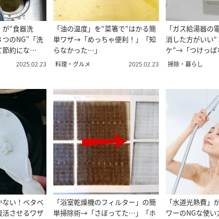
」が“食器洗
「油の温度」を“菜箸で”はかる簡
「ガス給湯器の
３つのNG”「洗
単ワザ→「めっちゃ便利！」「知
消した方がいい“
て節約にな
らなかった…」
ケ”→「つけっぱ
「納得！」
料理・グルメ
掃除・暮らし
2025.02.23
2025.02.23
かない！ベタベ
「浴室乾燥機のフィルター」の簡
「水道光熱費」が
復活させるワザ
単掃除術→「さぼってた…」「ホ
ワーのNGな使い