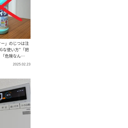
ター」のじつは注
NGな使い方”「把
」「危険なん
2025.02.23