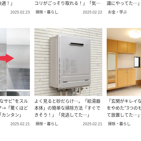
快適！」
コリがごっそり取れる！」「気持
識にやってた…
ちいい」
掃除・暮らし
お金・学ぶ
2025.02.23
2025.02.22
なサビ”をスル
よく見ると砂だらけ…。「給湯器
「玄関がキレイな
ザ→「驚くほど
本体」の簡単な掃除方法「すぐで
をやめた”3つの
「カンタン」
きそう！」「見逃してた…」
て放置してた…
掃除・暮らし
掃除・暮らし
2025.02.21
2025.02.21