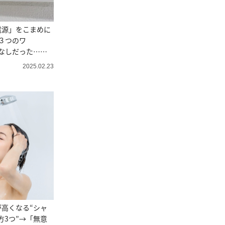
電源」をこまめに
３つのワ
なしだった…」
2025.02.23
高くなる“シャ
方3つ”→「無意