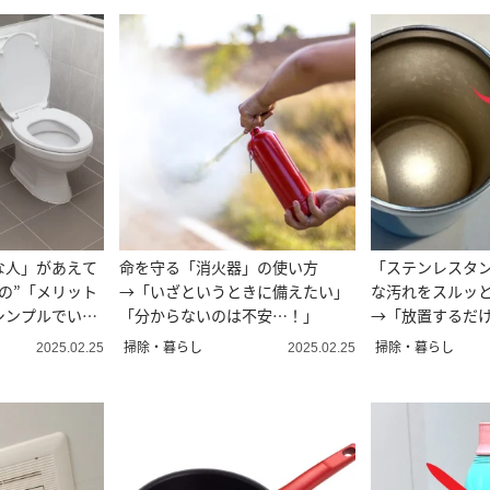
な人」があえて
命を守る「消火器」の使い方
「ステンレスタ
の”「メリット
→「いざというときに備えたい」
な汚れをスルッ
シンプルでいい
「分からないのは不安…！」
→「放置するだ
る…！」
掃除・暮らし
掃除・暮らし
2025.02.25
2025.02.25