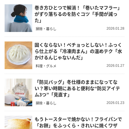
巻き方ひとつで解消！「巻いたマフラー」
がずり落ちるのを防ぐコツ「手間が減っ
た」
掃除・暮らし
2026.01.28
固くならない！ベチョっとしない！ふっく
ら仕上がる「冷凍肉まん」の温めテク「水
かけるんじゃないんだ」
料理・グルメ
2026.01.27
「防災バッグ」冬仕様のままになってな
い？寒い時期にあると便利な“防災アイテ
ム3つ”「見直す」
掃除・暮らし
2026.01.23
もうトースターで焼かない！フライパンで
「お餅」をふっくら・きれいに焼くワザ