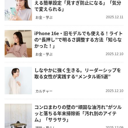
える簡単設定「見すぎ防止になる」「気分
で変えられる」
お金・学ぶ
2025.12.11
iPhone 16e・旧モデルでも使える！ライト
の“長押し”で明るさ調整する方法「知らな
かった！」
お金・学ぶ
2025.12.10
しなやかに強く生きる。リーダーシップを
取る女性が実践する“メンタル術5選”
カルチャー
2025.12.10
コンロまわりの壁の“頑固な油汚れ”がツル
ッと落ちる年末掃除術「汚れ別のアイテ
ム」「サラサラ」
掃除・暮らし
2025.12.09