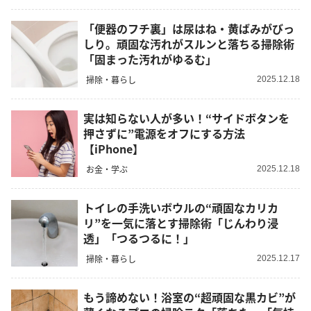
「便器のフチ裏」は尿はね・黄ばみがびっ
しり。頑固な汚れがスルンと落ちる掃除術
「固まった汚れがゆるむ」
掃除・暮らし
2025.12.18
実は知らない人が多い！“サイドボタンを
押さずに”電源をオフにする方法
【iPhone】
お金・学ぶ
2025.12.18
トイレの手洗いボウルの“頑固なカリカ
リ”を一気に落とす掃除術「じんわり浸
透」「つるつるに！」
掃除・暮らし
2025.12.17
もう諦めない！浴室の“超頑固な黒カビ”が