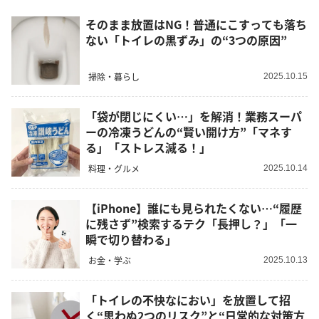
そのまま放置はNG！普通にこすっても落ち
ない「トイレの黒ずみ」の“3つの原因”
掃除・暮らし
2025.10.15
「袋が閉じにくい…」を解消！業務スーパ
ーの冷凍うどんの“賢い開け方”「マネす
る」「ストレス減る！」
料理・グルメ
2025.10.14
【iPhone】誰にも見られたくない…“履歴
に残さず”検索するテク「長押し？」「一
瞬で切り替わる」
お金・学ぶ
2025.10.13
「トイレの不快なにおい」を放置して招
く“思わぬ2つのリスク”と“日常的な対策方