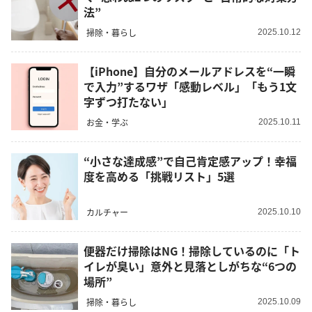
法”
掃除・暮らし
2025.10.12
【iPhone】自分のメールアドレスを“一瞬
で入力”するワザ「感動レベル」「もう1文
字ずつ打たない」
お金・学ぶ
2025.10.11
“小さな達成感”で自己肯定感アップ！幸福
度を高める「挑戦リスト」5選
カルチャー
2025.10.10
便器だけ掃除はNG！掃除しているのに「ト
イレが臭い」意外と見落としがちな“6つの
場所”
掃除・暮らし
2025.10.09