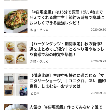
「#在宅楽飯」は15分で調理＋洗い物まで
叶えてくれる救世主｜節約＆時短で簡単に
おいしくできる最強レシピ！
料理・グルメ
2020.09.30
【ハーゲンダッツ・期間限定】秋の新作3
選をまとめてご紹介｜とろ〜り蜜やもっち
り食感で秋の味覚を堪能！
料理・グルメ
2020.09.29
【徹底比較】生理中も快適に過ごせる「サ
ニタリーショーツ」｜ユニクロ、GU、無印
良品、しまむら…おすすめは
心と体
2020.09.26
人気の「#在宅楽飯」作ってみない？誰で