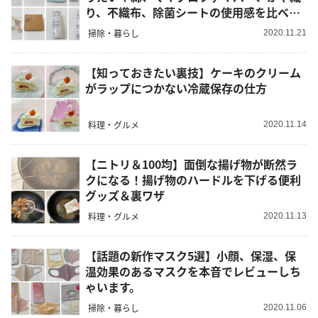
り、不織布、除菌シートの使用感を比べて
みた
掃除・暮らし
2020.11.21
【知っておきたい裏技】ケーキのクリーム
がラップにつかない冷蔵保存の仕方
料理・グルメ
2020.11.14
【ニトリ＆100均】面倒な揚げ物が断然ラ
クになる！揚げ物のハードルを下げる便利
グッズ＆裏ワザ
料理・グルメ
2020.11.13
【話題の新作マスク5選】小顔、保湿、保
温効果のあるマスクを本音でレビューしち
ゃいます。
掃除・暮らし
2020.11.06