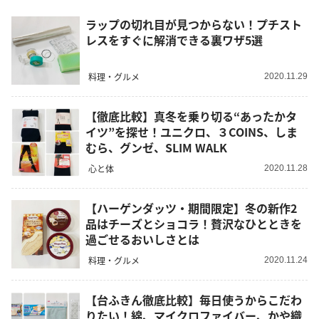
ラップの切れ目が見つからない！プチスト
レスをすぐに解消できる裏ワザ5選
料理・グルメ
2020.11.29
【徹底比較】真冬を乗り切る“あったかタ
イツ”を探せ！ユニクロ、３COINS、しま
むら、グンゼ、SLIM WALK
心と体
2020.11.28
【ハーゲンダッツ・期間限定】冬の新作2
品はチーズとショコラ！贅沢なひとときを
過ごせるおいしさとは
料理・グルメ
2020.11.24
【台ふきん徹底比較】毎日使うからこだわ
りたい！綿、マイクロファイバー、かや織