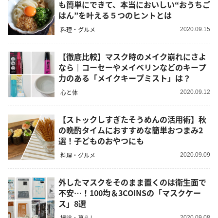
も簡単にできて、本当においしい“おうちご
はん”を叶える５つのヒントとは
料理・グルメ
2020.09.15
【徹底比較】マスク時のメイク崩れにさよ
なら｜コーセーやメイベリンなどのキープ
力のある「メイクキープミスト」は？
心と体
2020.09.12
【ストックしすぎたそうめんの活用術】秋
の晩酌タイムにおすすめな簡単おつまみ2
選！子どものおやつにも
料理・グルメ
2020.09.09
外したマスクをそのまま置くのは衛生面で
不安…！100均＆3COINSの「マスクケー
ス」8選
掃除・暮らし
2020.09.08