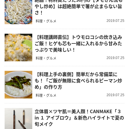
やし炒め】は超絶簡単で箸が止まらない旨
さ！
料理・グルメ
2019.07.25
【料理講師直伝】トウモロコシの炊き込み
ご飯！ヒゲも芯も一緒に入れるから甘みた
っぷりで美味しい！
料理・グルメ
2019.07.25
【料理上手の裏側】簡単だから常備菜に
も！「ご飯が無限に食べられるピーマン炒
め」の作り方
料理・グルメ
2019.07.25
立体眉×ツヤ肌＝美人顔！CANMAKE「３
in １ アイブロウ」＆新色ハイライトで夏の
旬メイク