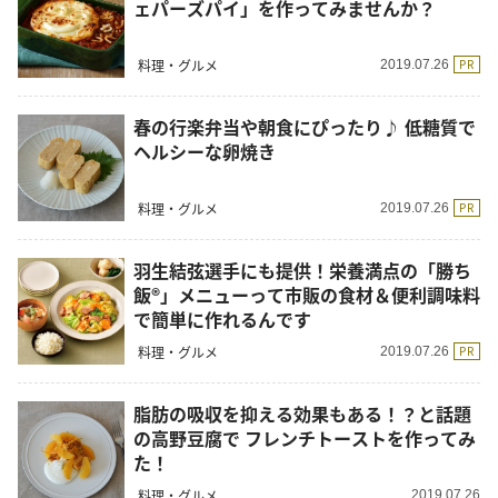
ェパーズパイ」を作ってみませんか？
料理・グルメ
PR
2019.07.26
春の行楽弁当や朝食にぴったり♪ 低糖質で
ヘルシーな卵焼き
料理・グルメ
PR
2019.07.26
羽生結弦選手にも提供！栄養満点の「勝ち
飯®」メニューって市販の食材＆便利調味料
で簡単に作れるんです
料理・グルメ
PR
2019.07.26
脂肪の吸収を抑える効果もある！？と話題
の高野豆腐で フレンチトーストを作ってみ
た！
料理・グルメ
2019.07.26