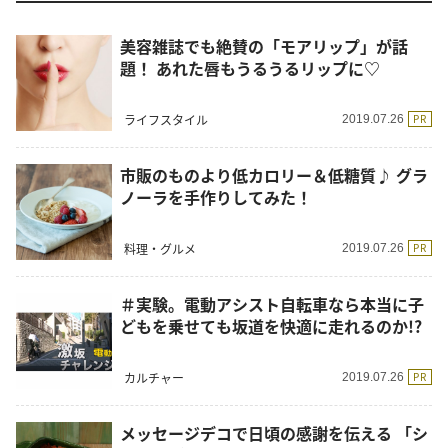
美容雑誌でも絶賛の「モアリップ」が話
題！ あれた唇もうるうるリップに♡
ライフスタイル
PR
2019.07.26
市販のものより低カロリー＆低糖質♪ グラ
ノーラを手作りしてみた！
料理・グルメ
PR
2019.07.26
＃実験。電動アシスト自転車なら本当に子
どもを乗せても坂道を快適に走れるのか!?
カルチャー
PR
2019.07.26
メッセージデコで日頃の感謝を伝える 「シ