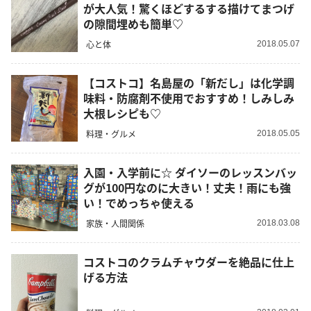
が大人気！驚くほどするする描けてまつげ
の隙間埋めも簡単♡
心と体
2018.05.07
【コストコ】名島屋の「新だし」は化学調
味料・防腐剤不使用でおすすめ！しみしみ
大根レシピも♡
料理・グルメ
2018.05.05
入園・入学前に☆ ダイソーのレッスンバッ
グが100円なのに大きい！丈夫！雨にも強
い！でめっちゃ使える
家族・人間関係
2018.03.08
コストコのクラムチャウダーを絶品に仕上
げる方法