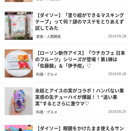
【ダイソー】「塗り絵ができるマスキング
テープ」って何？謎のマステをとりあえず
試してみた
家族・人間関係
2019.05.28
【ローソン新作アイス】「ウチカフェ 日本
のフルーツ」シリーズが登場！第1弾は
「佐藤錦」＆「伊予柑」♡
料理・グルメ
2019.05.26
氷結とアイスの実がコラボ！ハンパない果
実感の缶チューハイが爆誕！！“追い果
実”するとさらに激ウマ♡
料理・グルメ
2019.05.25
【ダイソー】眼鏡をかけたまま使えるサン