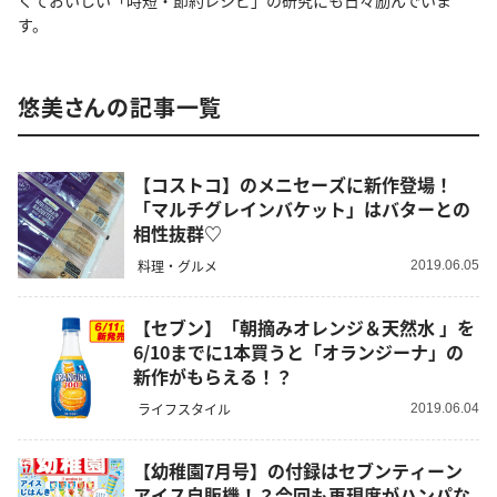
くておいしい「時短・節約レシピ」の研究にも日々励んでいま
す。
悠美さんの記事一覧
【コストコ】のメニセーズに新作登場！
「マルチグレインバケット」はバターとの
相性抜群♡
料理・グルメ
2019.06.05
【セブン】「朝摘みオレンジ＆天然水 」を
6/10までに1本買うと「オランジーナ」の
新作がもらえる！？
ライフスタイル
2019.06.04
【幼稚園7月号】の付録はセブンティーン
アイス自販機！？今回も再現度がハンパな