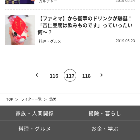
カルチャー
2019.05.24
【ファミマ】から衝撃のドリンクが爆誕！
「杏仁豆腐は飲みものです」っていったい
何～？
料理・グルメ
2019.05.23
116
117
118
TOP
ライター一覧
悠美
家族・人間関係
掃除・暮らし
料理・グルメ
お金・学ぶ