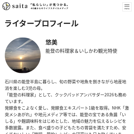
ライタープロフィール
悠美
能登の料理家＆いしかわ観光特使
石川県の能登半島に暮らし、旬の野菜や地魚を捌きながら地産地
消を楽しむ3児の母。
「能登の料理家」として、クックパッドアンバサダー2026も務め
ています。
発酵食をこよなく愛し、発酵食エキスパート1級を取得。NHK「激
突メシあがれ」や地元メディア等では、能登の宝である魚醤「い
しる」や麹調味料をはじめとした、地域の魅力を伝えるレシピを
多数披露。また、食べ盛りの子どもたちの胃袋を満たすため、安