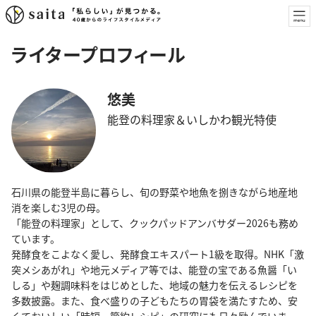
ライタープロフィール
悠美
能登の料理家＆いしかわ観光特使
石川県の能登半島に暮らし、旬の野菜や地魚を捌きながら地産地
消を楽しむ3児の母。
「能登の料理家」として、クックパッドアンバサダー2026も務め
ています。
発酵食をこよなく愛し、発酵食エキスパート1級を取得。NHK「激
突メシあがれ」や地元メディア等では、能登の宝である魚醤「い
しる」や麹調味料をはじめとした、地域の魅力を伝えるレシピを
多数披露。また、食べ盛りの子どもたちの胃袋を満たすため、安