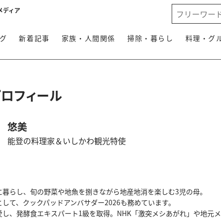
メディア
グ
新着記事
家族・人間関係
掃除・暮らし
料理・グ
プロフィール
悠美
能登の料理家＆いしかわ観光特使
に暮らし、旬の野菜や地魚を捌きながら地産地消を楽しむ3児の母。
して、クックパッドアンバサダー2026も務めています。
愛し、発酵食エキスパート1級を取得。NHK「激突メシあがれ」や地元