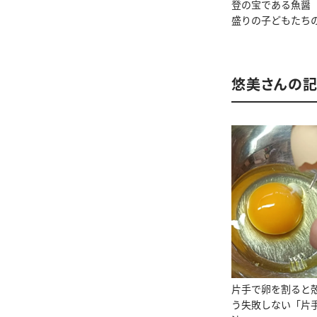
登の宝である魚醤
盛りの子どもたち
悠美さんの
片手で卵を割ると
う失敗しない「片