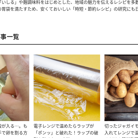
「いしる」や麹調味料をはじめとした、地域の魅力を伝えるレシピを多
の胃袋を満たすため、安くておいしい「時短・節約レシピ」の研究にも
記事一覧
殻が入る…。も
電子レンジで温めたらラップが
切ったジャガイ
手で卵を割る方
「ポンッ」と破れた！ラップの破
入れてレンジで