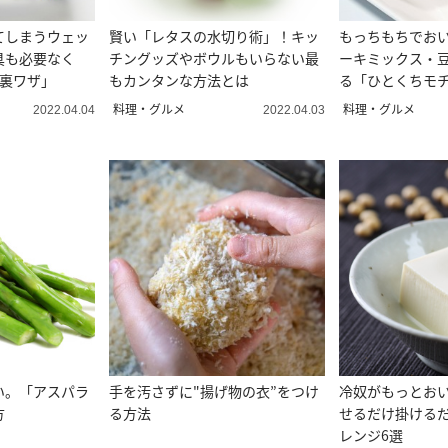
てしまうウェッ
賢い「レタスの水切り術」！キッ
もっちもちでお
具も必要なく
チングッズやボウルもいらない最
ーキミックス・
す裏ワザ」
もカンタンな方法とは
る「ひとくちモ
料理・グルメ
料理・グルメ
2022.04.04
2022.04.03
い。「アスパラ
手を汚さずに"揚げ物の衣”をつけ
冷奴がもっとおい
方
る方法
せるだけ掛けるだ
レンジ6選