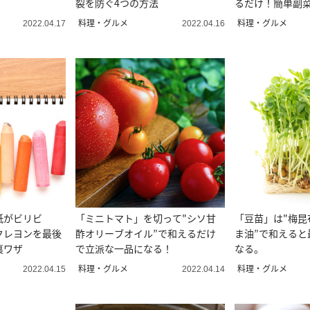
裂を防ぐ4つの方法
るだけ！簡単副
ず胡椒」
料理・グルメ
料理・グルメ
2022.04.17
2022.04.16
紙がビリビ
「ミニトマト」を切って"シソ甘
「豆苗」は"梅昆
クレヨンを最後
酢オリーブオイル”で和えるだけ
ま油”で和えると
裏ワザ
で立派な一品になる！
なる。
料理・グルメ
料理・グルメ
2022.04.15
2022.04.14