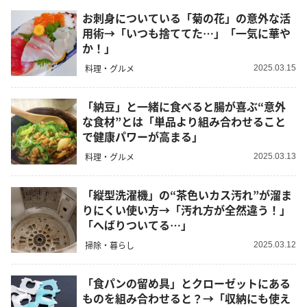
お刺身についている「菊の花」の意外な活
用術→「いつも捨ててた…」「一気に華や
か！」
料理・グルメ
2025.03.15
「納豆」と一緒に食べると腸が喜ぶ“意外
な食材”とは「単品より組み合わせること
で健康パワーが高まる」
料理・グルメ
2025.03.13
「縦型洗濯機」の“茶色いカス汚れ”が溜ま
りにくい使い方→「汚れ方が全然違う！」
「へばりついてる…」
掃除・暮らし
2025.03.12
「食パンの留め具」とクローゼットにある
ものを組み合わせると？→「収納にも使え