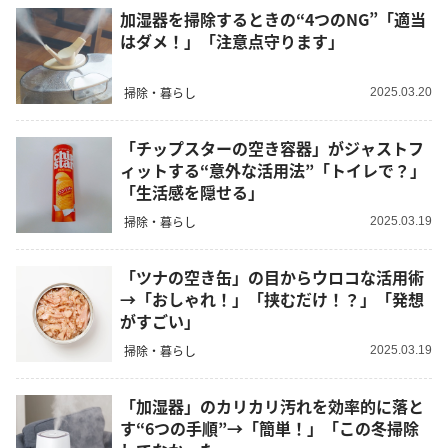
加湿器を掃除するときの“4つのNG”「適当
はダメ！」「注意点守ります」
掃除・暮らし
2025.03.20
「チップスターの空き容器」がジャストフ
ィットする“意外な活用法”「トイレで？」
「生活感を隠せる」
掃除・暮らし
2025.03.19
「ツナの空き缶」の目からウロコな活用術
→「おしゃれ！」「挟むだけ！？」「発想
がすごい」
掃除・暮らし
2025.03.19
「加湿器」のカリカリ汚れを効率的に落と
す“6つの手順”→「簡単！」「この冬掃除