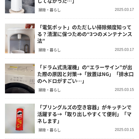
してなかった…」
掃除・暮らし
2025.03.17
「電気ポット」のただしい掃除頻度知って
る？清潔に保つための“3つのメンテナンス
法”
掃除・暮らし
2025.03.17
「ドラム式洗濯機」の“エラーサイン”が出
た際の原因と対策→「放置はNG」「排水口
のヘドロがすごい…」
掃除・暮らし
2025.03.15
「プリングルズの空き容器」がキッチンで
活躍する→「取り出しやすくて便利」「マ
ネします」
掃除・暮らし
2025.03.15