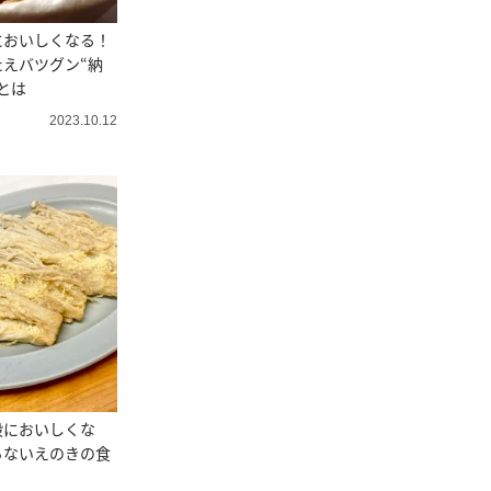
においしくなる！
えバツグン“納
とは
2023.10.12
段においしくな
らないえのきの食