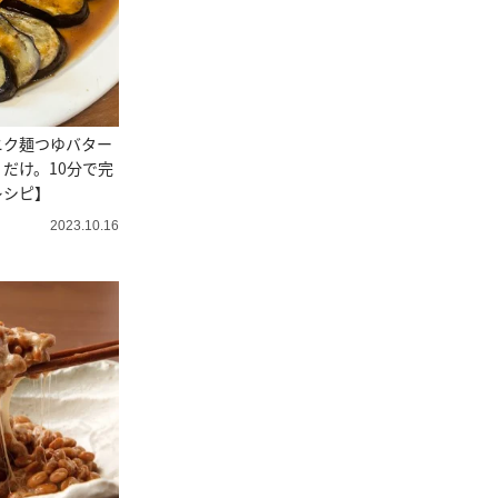
ニク麺つゆバター
だけ。10分で完
レシピ】
2023.10.16