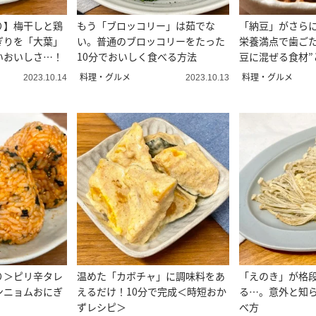
り】梅干しと鶏
もう「ブロッコリー」は茹でな
「納豆」がさら
ぎりを「大葉」
い。普通のブロッコリーをたった
栄養満点で歯ごた
いおいしさ…！
10分でおいしく食べる方法
豆に混ぜる食材”
料理・グルメ
料理・グルメ
2023.10.14
2023.10.13
り＞ピリ辛タレ
温めた「カボチャ」に調味料をあ
「えのき」が格
ンニョムおにぎ
えるだけ！10分で完成＜時短おか
る…。意外と知
ずレシピ＞
べ方