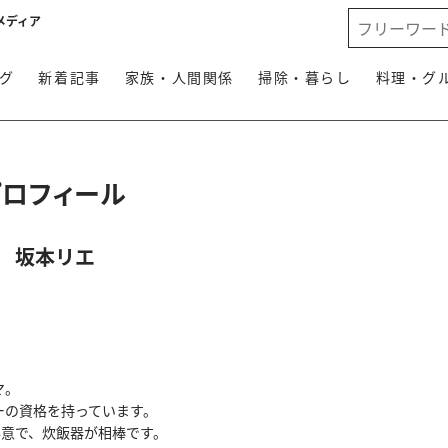
メディア
グ
新着記事
家族・人間関係
掃除・暮らし
料理・グ
プロフィール
坂本リエ
マ。
ーの資格を持っています。
得意で、炊飯器が相棒です。