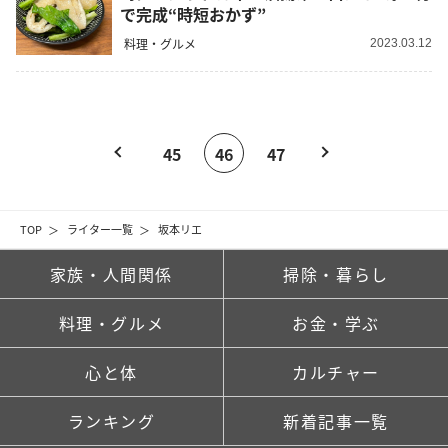
で完成“時短おかず”
料理・グルメ
2023.03.12
45
46
47
TOP
ライター一覧
坂本リエ
家族・人間関係
掃除・暮らし
料理・グルメ
お金・学ぶ
心と体
カルチャー
ランキング
新着記事一覧