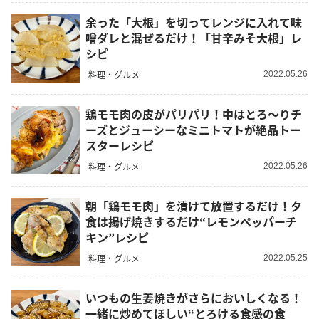
余った「大根」を切ってレンジに入れて味
噌ダレと混ぜるだけ！「甘辛みそ大根」レ
シピ
料理・グルメ
2022.05.26
鶏モモ肉の皮がパリパリ！中はとろ～りチ
ーズとジューシーなミニトマトが絶品トー
スターレシピ
料理・グルメ
2022.05.26
朝「鶏モモ肉」を漬けて放置するだけ！夕
食は揚げ焼きするだけ“レモンペッパーチ
キン”レシピ
料理・グルメ
2022.05.25
いつもの生姜焼きがさらにおいしくなる！
一緒に炒めてほしい“とろける食感の食