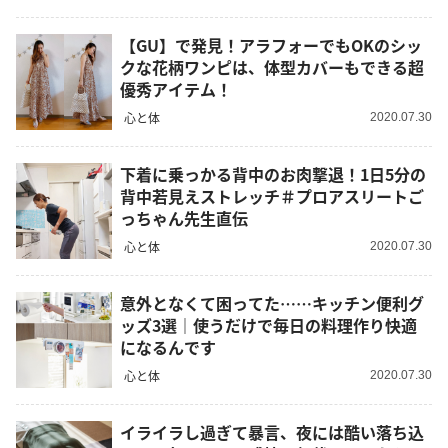
【GU】で発見！アラフォーでもOKのシッ
クな花柄ワンピは、体型カバーもできる超
優秀アイテム！
心と体
2020.07.30
下着に乗っかる背中のお肉撃退！1日5分の
背中若見えストレッチ＃プロアスリートご
っちゃん先生直伝
心と体
2020.07.30
意外となくて困ってた……キッチン便利グ
ッズ3選｜使うだけで毎日の料理作り快適
になるんです
心と体
2020.07.30
イライラし過ぎて暴言、夜には酷い落ち込