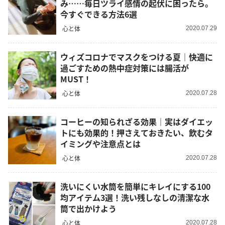
み……毎日ツライ感情の起伏に困ったら。
今すぐできる方法6選
心と体
2020.07.29
ウィズコロナでマスクをつける夏｜快適に
過ごすための熱中症対策には腸活が
MUST！
心と体
2020.07.28
コーヒーの知られざる効果｜実はダイエッ
トにも効果的！押さえておきたい、飲むタ
イミングや注意点とは
心と体
2020.07.28
洗いにくい水筒を簡単にキレイにする100
均アイテム3選！洗い残しなしの清潔な水
筒で出かけよう
心と体
2020.07.28