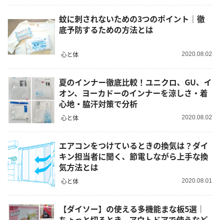
蚊に刺されないための3つのポイント｜徹
底予防するための方法とは
心と体
2020.08.02
夏のインナー徹底比較！ユニクロ、GU、イ
オン、ヨーカドーのインナーを涼しさ・着
心地・脇汗対策で分析
心と体
2020.08.02
エアコンをつけているときの換気は？ダイ
キン担当者に聞く、節電しながら上手な換
気方法とは
心と体
2020.08.01
【ダイソー】の使える多機能まな板5選｜
ちょっと切るとき、アウトドアで使うなど