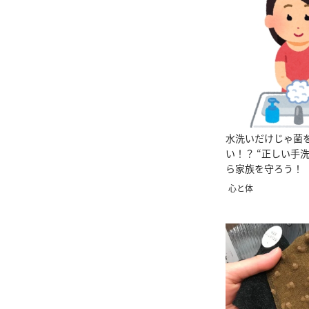
水洗いだけじゃ菌
い！？ “正しい手
ら家族を守ろう！
心と体