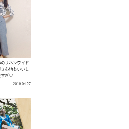
作のリネンワイド
履き心地もいいし
愛すぎ♡
2019.04.27