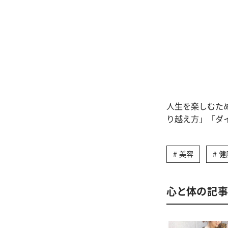
人生を楽しむた
り越え方」「ダ
美容
健
心と体の記