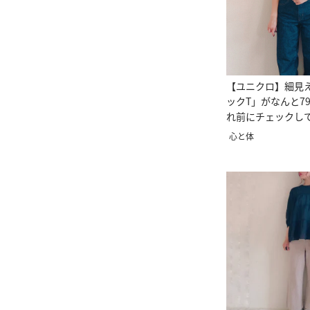
【ユニクロ】細見
ックT」がなんと7
れ前にチェックし
心と体