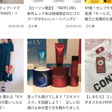
ティアードデ
【ローソン限定】「BAYFLOW」
NY発！セレブや
990円！？
新作ムック本は地域限定のロゴカ
容液『キールズ
ラーがかわいいトートバッグ3点
魅力と効果的な
セット
心と体
心と体
2019.04.26
2019.04.25
と着れる「Aラ
塗っても焼けてしまう「スキマリ
【しまむら】コン
は可愛いシルエ
スク」を回避しよう！ 正しい日
がまさかの1900
感♡
焼け止めの塗り方を教わりました