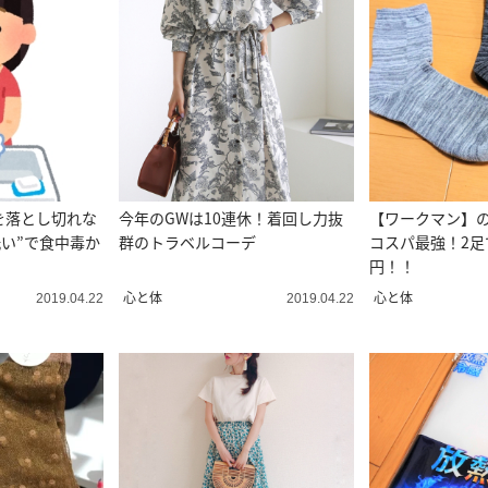
を落とし切れな
今年のGWは10連休！着回し力抜
【ワークマン】
洗い”で食中毒か
群のトラベルコーデ
コスパ最強！2足
円！！
心と体
心と体
2019.04.22
2019.04.22