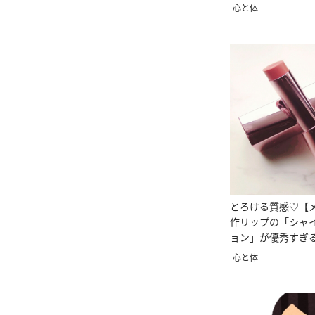
心と体
とろける質感♡【
作リップの「シャ
ョン」が優秀すぎ
心と体