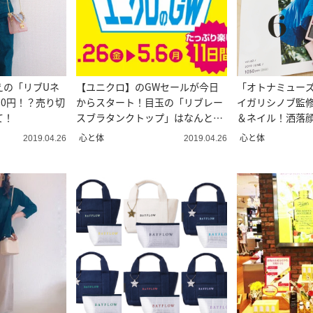
えの「リブUネ
【ユニクロ】のGWセールが今日
「オトナミューズ
90円！？売り切
からスタート！目玉の「リブレー
イガリシノブ監
て！
スブラタンクトップ」はなんと半
＆ネイル！洒落
額！？
秀コスメ♡
心と体
心と体
2019.04.26
2019.04.26