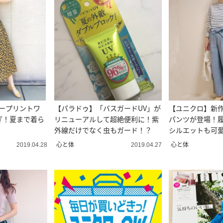
ワープリントワ
【パラドゥ】「バスガードUV」が
【ユニクロ】新
ぎ！夏まで着ら
リニューアルして超絶便利に！紫
パンツが登場！
！
外線だけでなく虫もガード！？
シルエットも可
心と体
心と体
2019.04.28
2019.04.27