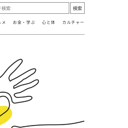
ルメ
お金・学ぶ
心と体
カルチャー