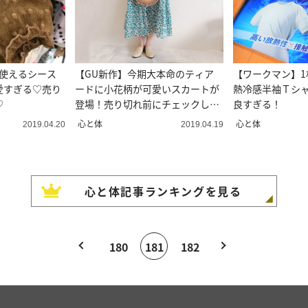
で使えるシース
【GU新作】今期大本命のティア
【ワークマン】1
愛すぎる♡売り
ードに小花柄が可愛いスカートが
熱冷感半袖Ｔシ
♡
登場！売り切れ前にチェックし
良すぎる！
て！
心と体
心と体
2019.04.20
2019.04.19
心と体
記事ランキングを見る
180
181
182