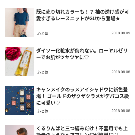
既に売り切れカラーも！？ 袖の透け感が可
愛すぎるレースニットがGUから登場★
心と体
2018.08.09
ダイソー化粧水が侮れない。ローヤルゼリ
ーでお肌がツヤツヤに♡
心と体
2018.08.08
キャンメイクのラメアイシャドウに新色登
場！ ゴールドのザクザクラメがデパコス級
に可愛い♡
心と体
2018.08.08
くるりんぱと三つ編みだけ！不器用でも上
級者のようなヘアアレンジが簡単に♡