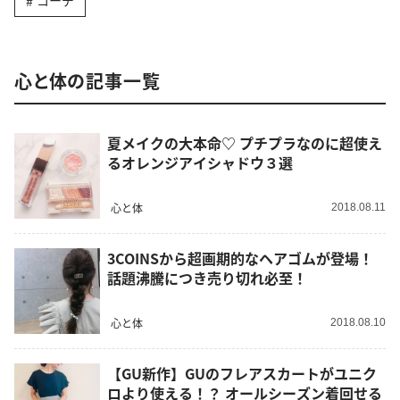
コーデ
心と体の記事一覧
夏メイクの大本命♡ プチプラなのに超使え
るオレンジアイシャドウ３選
心と体
2018.08.11
3COINSから超画期的なヘアゴムが登場！
話題沸騰につき売り切れ必至！
心と体
2018.08.10
【GU新作】GUのフレアスカートがユニク
ロより使える！？ オールシーズン着回せる