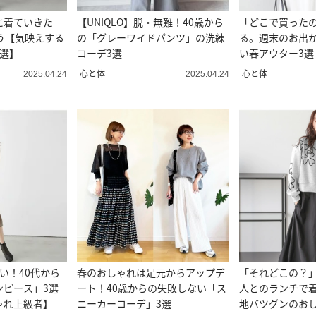
に着ていきた
【UNIQLO】脱・無難！40歳から
「どこで買った
う【気映えする
の「グレーワイドパンツ」の洗練
る。週末のお出
3選】
コーデ3選
い春アウター3選
しゃれ】
心と体
心と体
2025.04.24
2025.04.24
い！40代から
春のおしゃれは足元からアップデ
「それどこの？
ンピース」3選
ート！40歳からの失敗しない「ス
人とのランチで
ゃれ上級者】
ニーカーコーデ」3選
地バツグンのおし