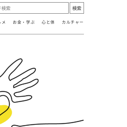
ルメ
お金・学ぶ
心と体
カルチャー