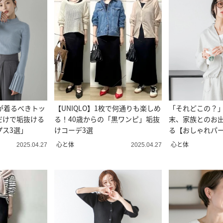
が着るべきトッ
【UNIQLO】1枚で何通りも楽しめ
「それどこの？
だけで垢抜ける
る！40歳からの「黒ワンピ」垢抜
末、家族とのお
プス3選」
けコーデ3選
る【おしゃれパー
心と体
心と体
2025.04.27
2025.04.27