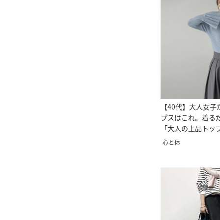
【40代】大人女子
プスはこれ。着る
「大人の上品トッ
心と体