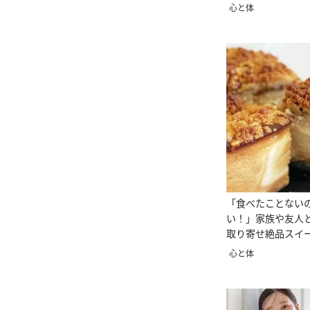
心と体
「食べたことない
い！」家族や友人
取り寄せ絶品スイ
心と体