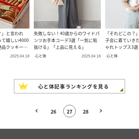
？」と言われ
失敗しない！40歳からのワイドパ
「それどこの？
て嬉しい4000
ンツお手本コーデ3選「一気に垢
子会に着ていき
絶品クッキー缶
抜ける」「上品に見える」
ゃれトップス3選
心と体
心と体
2025.04.18
2025.04.18
心と体
記事ランキングを見る
26
27
28