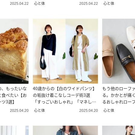
選
心と体
心と体
2025.04.22
2025.04.22
の、もったいな
40歳からの【白のワイドパンツ】
もう他のローフ
と食べたい【お
の垢抜け着こなしコーデ術3選
る。かかとが痛
ーツ3選】
「すっごいおしゃれ」「マネしま
るおしゃれローフ
す」
心と体
心と体
2025.04.20
2025.04.20