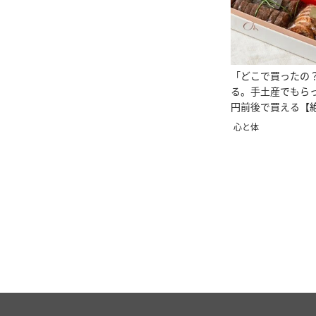
「どこで買ったの
る。手土産でもらっ
円前後で買える【
5選】
心と体