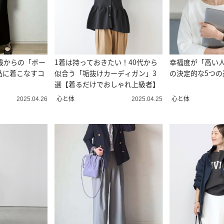
歳からの「ボー
1着は持っておきたい！40代から
幸福度が「高い
品に着こなすコ
似合う「垢抜けカーディガン」3
の決定的な5つの
選【着るだけでおしゃれ上級者】
心と体
心と体
2025.04.26
2025.04.25