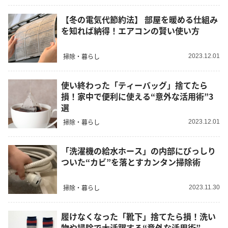
【冬の電気代節約法】 部屋を暖める仕組み
を知れば納得！エアコンの賢い使い方
掃除・暮らし
2023.12.01
使い終わった「ティーバッグ」捨てたら
損！家中で便利に使える“意外な活用術”3
選
掃除・暮らし
2023.12.01
「洗濯機の給水ホース」の内部にびっしり
ついた“カビ”を落とすカンタン掃除術
掃除・暮らし
2023.11.30
履けなくなった「靴下」捨てたら損！洗い
物や掃除で大活躍する“意外な活用術”