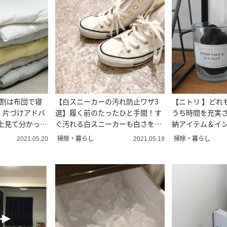
9割は布団で寝
【白スニーカーの汚れ防止ワザ3
【ニトリ 】どれ
｜片づけアドバ
選】履く前のたったひと手間！す
うち時間を充実
以上見て分かった
ぐ汚れる白スニーカーも白さをキ
納アイテム＆イ
ープできる
理収納アドバイ
掃除・暮らし
掃除・暮らし
2021.05.20
2021.05.19