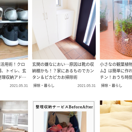
棒活用術！クロ
玄関の嫌なにおい…原因は靴の収
小さなの観葉植
場、トイレ、玄
納棚かも！？家にあるものでカン
ム】は簡単に作
整理収納アドバ
タン＆ピカピカお掃除術
チン！おうち時
が？
掃除・暮らし
掃除・暮らし
2021.05.31
2021.05.31