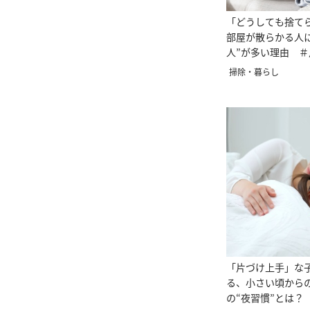
「どうしても捨て
部屋が散らかる人
人”が多い理由 
イザー直伝
掃除・暮らし
「片づけ上手」な
る、小さい頃から
の“夜習慣”とは？