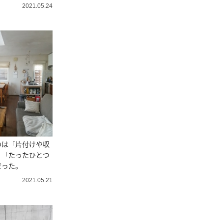
ザ
2021.05.24
のは「片付けや収
く「たったひとつ
だった。
2021.05.21