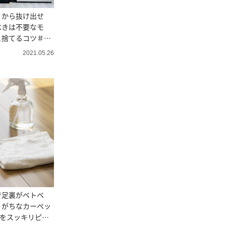
」から抜け出せ
べきは不要なモ
と捨てるコツ＃整
ザー直伝
2021.05.26
で足裏がベトベ
りがちなカーペッ
グをスッキリピカ