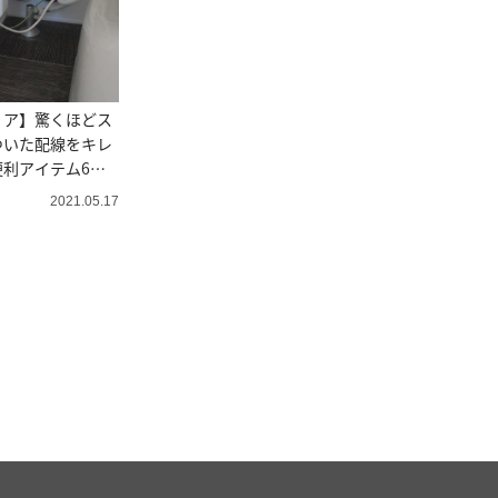
リア】驚くほどス
ついた配線をキレ
利アイテム6選
バイザーおすすめ
2021.05.17