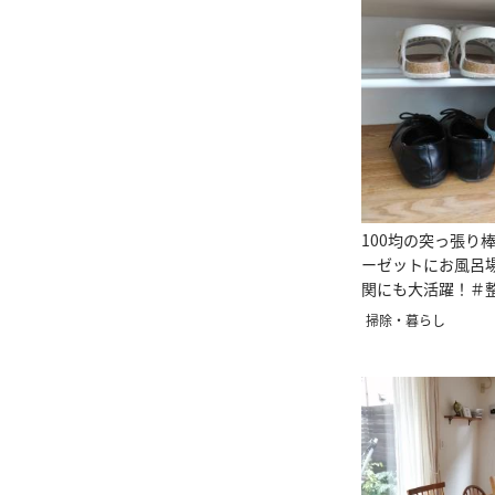
100均の突っ張り
ーゼットにお風呂
関にも大活躍！＃
イザー直伝
掃除・暮らし