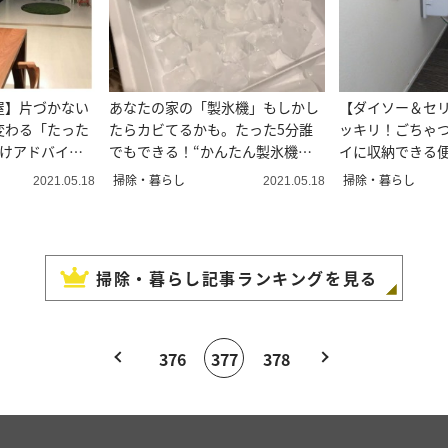
屋】片づかない
あなたの家の「製氷機」もしかし
【ダイソー＆セ
変わる「たった
たらカビてるかも。たった5分誰
ッキリ！ごちゃ
づけアドバイザ
でもできる！“かんたん製氷機掃
イに収納できる便
除術”
＃整理収納アド
掃除・暮らし
掃除・暮らし
2021.05.18
2021.05.18
掃除・暮らし
記事ランキングを見る
376
377
378