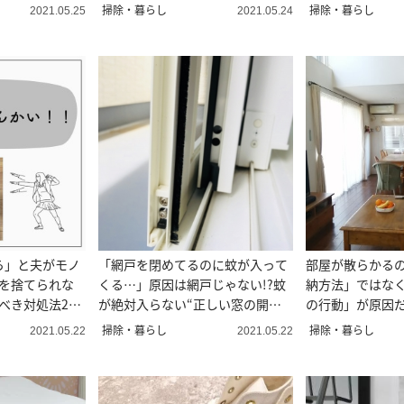
任せ！＃整理収納アドバイザー直
ピカにする裏ワ
掃除・暮らし
掃除・暮らし
2021.05.25
2021.05.24
伝
ら」と夫がモノ
「網戸を閉めてるのに蚊が入って
部屋が散らかる
ノを捨てられな
くる…」原因は網戸じゃない!?蚊
納方法」ではな
べき対処法2つ
が絶対入らない“正しい窓の開け
の行動」が原因
方”
掃除・暮らし
掃除・暮らし
2021.05.22
2021.05.22