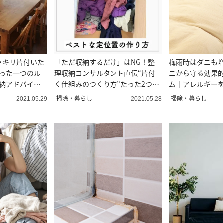
ッキリ片付いた
「ただ収納するだけ」はNG！整
梅雨時はダニも
たった一つのル
理収納コンサルタント直伝“片付
ニから守る効果的
収納アドバイザ
く仕組みのつくり方”たった2つの
ム｜アレルギー
ポイント
ら準備を
掃除・暮らし
掃除・暮らし
2021.05.29
2021.05.28