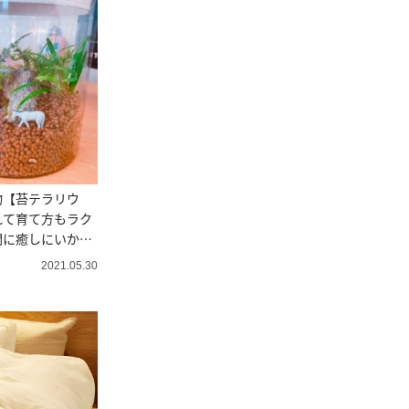
物【苔テラリウ
れて育て方もラク
間に癒しにいか
2021.05.30