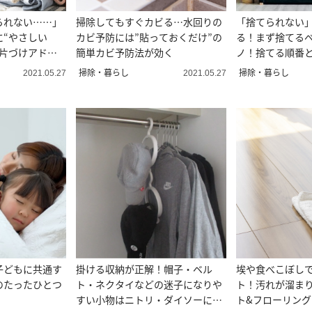
られない……」
掃除してもすぐカビる…水回りの
「捨てられない
に“やさしい
カビ予防には”貼っておくだけ”の
る！まず捨てる
＃片づけアドバ
簡単カビ予防法が効く
ノ！捨てる順番
理収納アドバイ
掃除・暮らし
掃除・暮らし
2021.05.27
2021.05.27
子どもに共通す
掛ける収納が正解！帽子・ベル
埃や食べこぼし
のたったひとつ
ト・ネクタイなどの迷子になりや
ト！汚れが溜ま
すい小物はニトリ・ダイソーにお
ト&フローリン