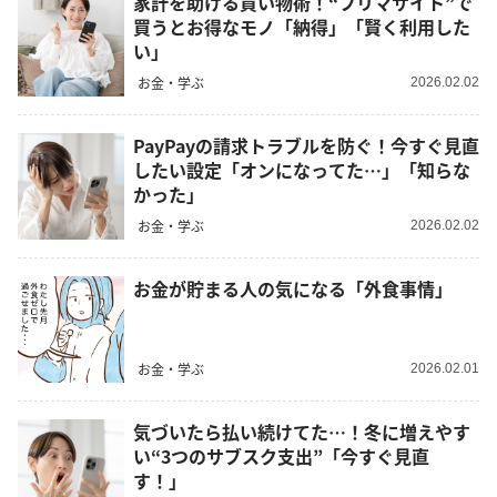
家計を助ける買い物術！“フリマサイト”で
買うとお得なモノ「納得」「賢く利用した
い」
お金・学ぶ
2026.02.02
PayPayの請求トラブルを防ぐ！今すぐ見直
したい設定「オンになってた…」「知らな
かった」
お金・学ぶ
2026.02.02
お金が貯まる人の気になる「外食事情」
お金・学ぶ
2026.02.01
気づいたら払い続けてた…！冬に増えやす
い“3つのサブスク支出”「今すぐ見直
す！」