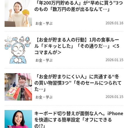
「年200万円貯める人」が“早めに買う”3つ
のもの「数万円の差が出るなんて…」
お金・学ぶ
2026.01.16
【お金が貯まる人の行動】1月の食事ルー
ル「ドキッとした」「その通りだ…」＜5
コマまんが＞
お金・学ぶ
2026.01.15
「お金が貯まりにくい人」に共通する“冬
の買い物習慣3つ”「冬のセールにつられて
た…」
お金・学ぶ
2026.01.15
キーボード切り替えが面倒な人へ。iPhone
を快適にする簡単設定「オフにできる
の!?」