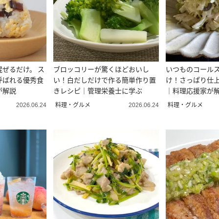
ぜるだけ。 ス
ブロッコリーが驚くほどおいし
いつものコール
呼ばれる優秀食
い！白だしだけで作る簡単作り置
け！さっぱり仕上
が解説
きレシピ｜管理栄養士に学ぶ
｜料理応援家が
料理・グルメ
料理・グルメ
2026.06.24
2026.06.24