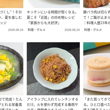
づくし”！その
キッチンにいる時間が短くなる。
豚バラ肉は切ら
い、夏を楽しむ
夏こそ「豆苗」の炒め物レシピ
て！ご飯が止ま
レッジ
「家族からも大好評」
｜料理人歴23年
料理・グルメ
料理・グルメ
2026.06.24
2026.06.24
分で完成！たん
アイラップに入れてレンチンする
「また買ってき
がとれる栄養満
だけ。火を使わず完成する春雨サ
る。ひと口食べた
実践プランナー
ラダ｜発酵食エキスパート1級が
残る"絶品スイー