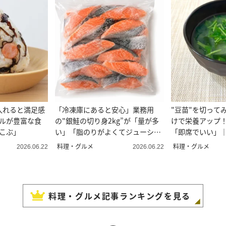
入れると満足感
「冷凍庫にあると安心」業務用
"豆苗"を切って
ラルが豊富な食
の"銀鮭の切り身2kg”が「量が多
けで栄養アップ
こぶ」
い」「脂のりがよくてジューシ
「即席でいい」
ー」
伝
料理・グルメ
料理・グルメ
2026.06.22
2026.06.22
料理・グルメ
記事ランキングを見る