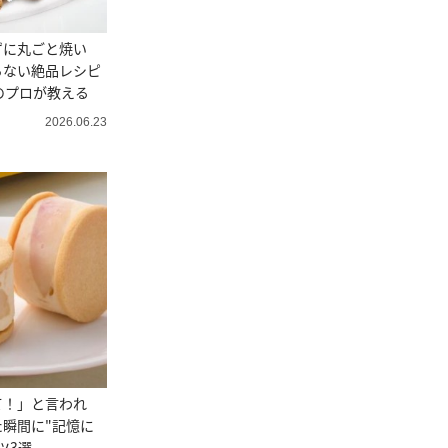
ずに丸ごと焼い
らない絶品レシピ
のプロが教える
2026.06.23
て！」と言われ
瞬間に"記憶に
ツ3選