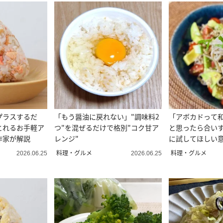
プラスするだ
「もう醤油に戻れない」"調味料2
「アボカドって
とれるお手軽ア
つ"を混ぜるだけで格別"コク甘ア
と思ったら合い
作家が解説
レンジ"
に試してほしい
料理・グルメ
料理・グルメ
2026.06.25
2026.06.25