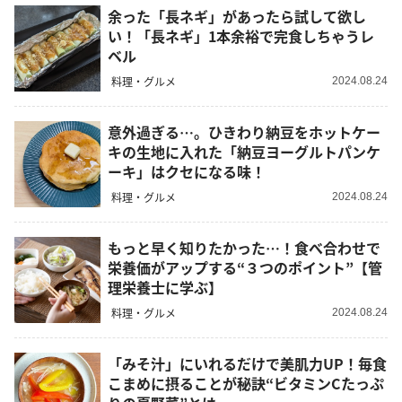
余った「長ネギ」があったら試して欲し
い！「長ネギ」1本余裕で完食しちゃうレ
ベル
料理・グルメ
2024.08.24
意外過ぎる…。ひきわり納豆をホットケー
キの生地に入れた「納豆ヨーグルトパンケ
ーキ」はクセになる味！
料理・グルメ
2024.08.24
もっと早く知りたかった…！食べ合わせで
栄養価がアップする“３つのポイント”【管
理栄養士に学ぶ】
料理・グルメ
2024.08.24
「みそ汁」にいれるだけで美肌力UP！毎食
こまめに摂ることが秘訣“ビタミンCたっぷ