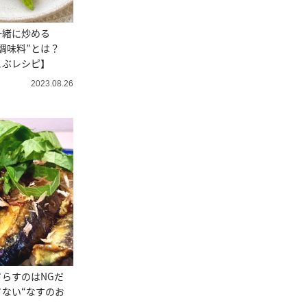
一緒に炒める
調味料”とは？
こぶレシピ】
2023.08.26
らすのはNGだ
ない“なすのお