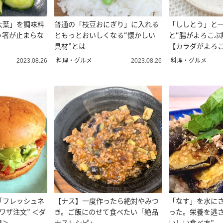
大葉」を調味料
普通の「枝豆おにぎり」に入れる
「ししとう」と
う箸が止まらな
ともっとおいしくなる“懐かしい
と“腸がよろこぶ
具材”とは
【カラダがよろ
料理・グルメ
料理・グルメ
2023.08.26
2023.08.26
「フレッシュネ
【ナス】一度作ったら絶対やみつ
「なす」を水にさ
ワザ注文” ＜ダ
き。ご飯にのせて食べたい「絶品
った。栄養を逃さ
見＞
ナスレシピ」
いしい食べ方”