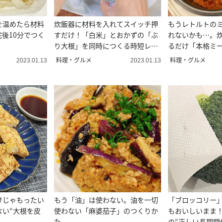
を温めたら材料
炊飯器に材料を入れてスイッチ押
もうレトルトの
後10分でつく
すだけ！「白米」とおかずの「ぶ
れないかも…。
り大根」を同時につくる時短レシ
るだけ「本格ミ
ピ
くりかた
料理・グルメ
料理・グルメ
2023.01.13
2023.01.13
けじゃもったい
もう「油」は使わない。油を一切
「ブロッコリー
ない“大根を皮
使わない「麻婆茄子」のつくりか
もおいしいまま
た
の“正しい長期間