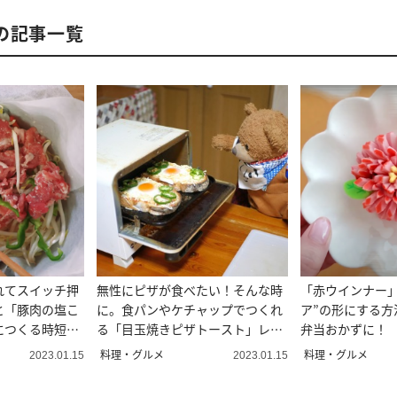
の記事一覧
れてスイッチ押
無性にピザが食べたい！そんな時
「赤ウインナー」
と「豚肉の塩こ
に。食パンやケチャップでつくれ
ア”の形にする方
につくる時短レ
る「目玉焼きピザトースト」レシ
弁当おかずに！
ピ
料理・グルメ
料理・グルメ
2023.01.15
2023.01.15