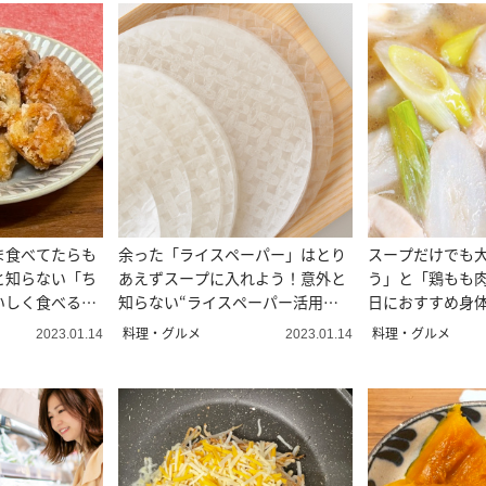
ま食べてたらも
余った「ライスペーパー」はとり
スープだけでも
と知らない「ち
あえずスープに入れよう！意外と
う」と「鶏もも
いしく食べる方
知らない“ライスペーパー活用レ
日におすすめ身
シピ”
スープ
料理・グルメ
料理・グルメ
2023.01.14
2023.01.14