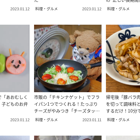
料理・グルメ
料理・グルメ
2023.01.12
2023.01.12
で「あおむしく
市販の「チキンナゲット」でフラ
帰宅後「豚バラ
。子どものお弁
イパン1つでつくれる！たっぷり
を切って調味料
チーズがやみつき「チーズタッカ
するだけ！10分
ルビ」レシピ
料理・グルメ
料理・グルメ
2023.01.12
2023.01.11