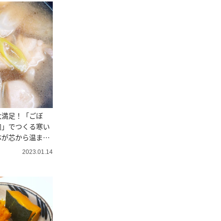
大満足！「ごぼ
肉」でつくる寒い
体が芯から温まる
2023.01.14