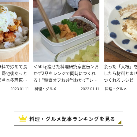
味料で炒めて長
＜50kg痩せた料理研究家直伝＞お
余った「大根」
！帰宅後あっと
かず2品をレンジで同時につくれ
したら材料とまぜ
ピ＃本多理恵子
る！“糖質オフお弁当おかず”レシ
つくれるレシピ
ピ
料理・グルメ
料理・グルメ
2023.01.11
2023.01.11
料理・グルメ
記事ランキングを見る