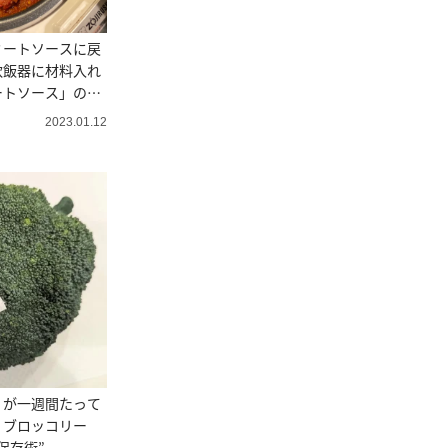
ミートソースに戻
炊飯器に材料入れ
ートソース」のつ
2023.01.12
」が一週間たって
！ブロッコリー
保存術”