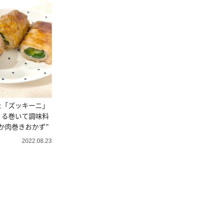
た「ズッキーニ」
くる巻いて調味料
か肉巻きおかず”
2022.08.23