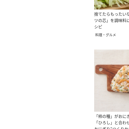
捨てたらもったい
ツの芯」を調味料
シピ
料理・グルメ
「柿の種」がおにぎ
「ひろし」と合わ
おにぎり”つくりか