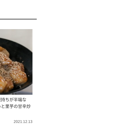
腹持ちが半端な
みと里芋の甘辛炒
2021.12.13