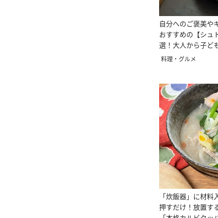
自分へのご褒美やギ
おすすめの【シュ
選！大人から子ど
スイーツ
料理・グルメ
「炊飯器」に材料
押すだけ！放置す
「本格カルビクッ