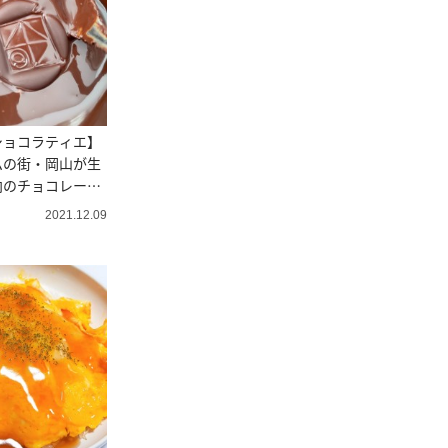
ショコラティエ】
ムの街・岡山が生
向のチョコレート
」の魅力
2021.12.09