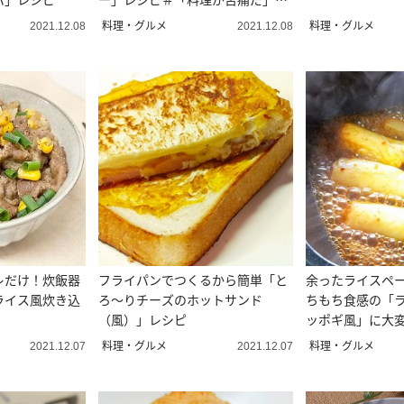
著者 本多理恵子直伝
料理・グルメ
料理・グルメ
2021.12.08
2021.12.08
レだけ！炊飯器
フライパンでつくるから簡単「と
余ったライスペ
ライス風炊き込
ろ～りチーズのホットサンド
ちもち食感の「
（風）」レシピ
ッポギ風」に大
料理・グルメ
料理・グルメ
2021.12.07
2021.12.07