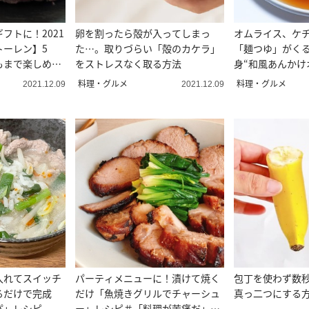
フトに！2021
卵を割ったら殻が入ってしまっ
オムライス、ケ
トーレン】5
た…。取りづらい「殻のカケラ」
「麺つゆ」がくる
もまで楽しめる
をストレスなく取る方法
身“和風あんかけ
ピ
料理・グルメ
料理・グルメ
2021.12.09
2021.12.09
入れてスイッチ
パーティメニューに！漬けて焼く
包丁を使わず数
るだけで完成
だけ「魚焼きグリルでチャーシュ
真っ二つにする
パ」レシピ
ー」レシピ＃「料理が苦痛だ」の