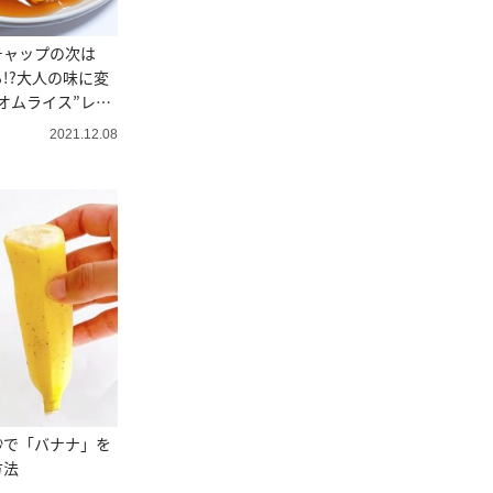
チャップの次は
!?大人の味に変
オムライス”レシ
2021.12.08
秒で「バナナ」を
方法