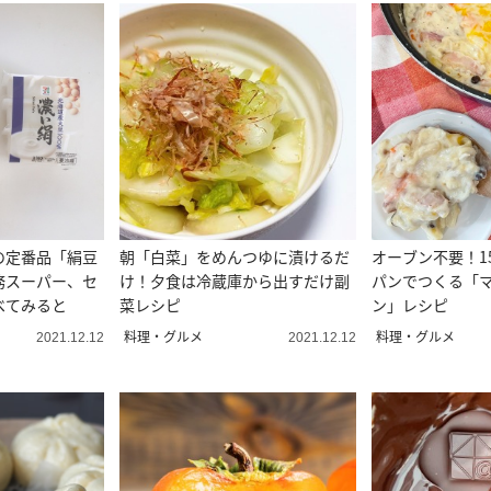
の定番品「絹豆
朝「白菜」をめんつゆに漬けるだ
オーブン不要！1
務スーパー、セ
け！夕食は冷蔵庫から出すだけ副
パンでつくる「
べてみると
菜レシピ
ン」レシピ
料理・グルメ
料理・グルメ
2021.12.12
2021.12.12