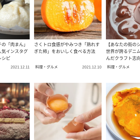
チの「肉まん」
さくトロ食感がやみつき「熟れす
【あなたの街の
人気インスタグ
ぎた柿」をおいしく食べる方法
世界が誇るデニ
レシピ
んだクラフト志
「Bean to Bar
料理・グルメ
料理・グルメ
2021.12.11
2021.12.10