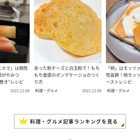
ニカマ」は相性
余った粉チーズと白玉粉で！もち
「柿」はモッツ
感がやみつ
もち食感のポンデケージョのつく
性抜群！柿モッ
巻き”レシピ
り方
ーストレシピ
料理・グルメ
料理・グルメ
2021.12.06
2021.12.05
料理・グルメ
記事ランキングを見る