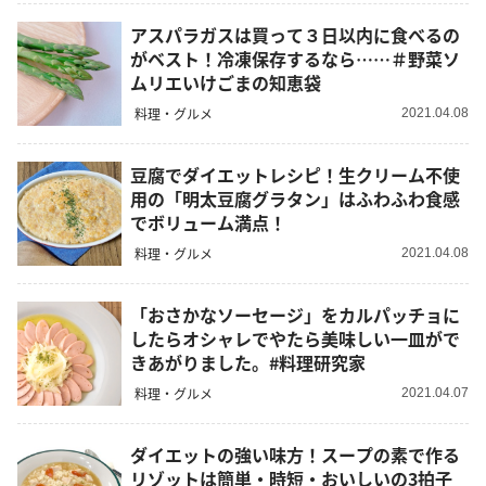
アスパラガスは買って３日以内に食べるの
がベスト！冷凍保存するなら……＃野菜ソ
ムリエいけごまの知恵袋
料理・グルメ
2021.04.08
豆腐でダイエットレシピ！生クリーム不使
用の「明太豆腐グラタン」はふわふわ食感
でボリューム満点！
料理・グルメ
2021.04.08
「おさかなソーセージ」をカルパッチョに
したらオシャレでやたら美味しい一皿がで
きあがりました。#料理研究家
料理・グルメ
2021.04.07
ダイエットの強い味方！スープの素で作る
リゾットは簡単・時短・おいしいの3拍子