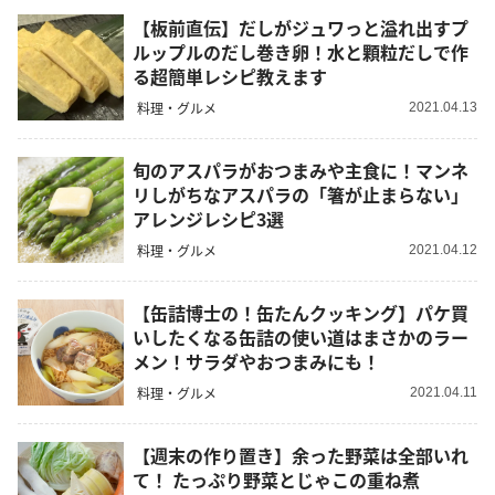
【板前直伝】だしがジュワっと溢れ出すプ
ルップルのだし巻き卵！水と顆粒だしで作
る超簡単レシピ教えます
料理・グルメ
2021.04.13
旬のアスパラがおつまみや主食に！マンネ
リしがちなアスパラの「箸が止まらない」
アレンジレシピ3選
料理・グルメ
2021.04.12
【缶詰博士の！缶たんクッキング】パケ買
いしたくなる缶詰の使い道はまさかのラー
メン！サラダやおつまみにも！
料理・グルメ
2021.04.11
【週末の作り置き】余った野菜は全部いれ
て！ たっぷり野菜とじゃこの重ね煮