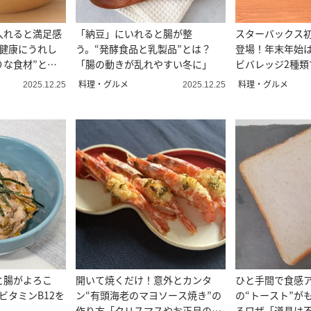
入れると満足感
「納豆」にいれると腸が整
スターバックス
や健康にうれし
う。“発酵食品と乳製品”とは？
登場！年末年始は
りな食材”と
「腸の動きが乱れやすい冬に」
ビバレッジ2種類
料理・グルメ
料理・グルメ
2025.12.25
2025.12.25
と腸がよろこ
開いて焼くだけ！意外とカンタ
ひと手間で食感
ビタミンB12を
ン“有頭海老のマヨソース焼き”の
の“トースト”が
作り方「クリスマスやお正月の一
るワザ「道具は