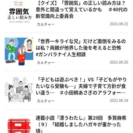
【クイズ】「雰囲気」の正しい読み方は？
意外と間違って覚えているかも ＃40代の
新常識向上委員会
カルチャー
2021.06.22
「世界一キライな兄」だけど面倒をみるの
は私？両親が他界した後を考えると恐怖
#ガンバラナイ人生相談
カルチャー
2021.06.20
「子どもは遊ぶべき！」VS「子どもがやり
たいなら受験も…」夫婦で子育て方針が食
い違う… ＃小田桐あさぎのアラフォー人
生お悩み相談
カルチャー
2021.06.19
連載小説『漂うわたし』第29回 多賀麻希
（９）「結婚しましたハガキが重かった
頃」