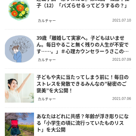
子（12）「バズらせるってどうするの？」
カルチャー
2021.07.10
39歳「離婚して実家へ。子どもはいませ
ん。毎日やること無く残りの人生が不安で
す……。」＃心理カウンセラーうさこの心
を軽くする考え方
カルチャー
2021.07.09
子どもや夫に当たってしまう前に！毎日の
ストレスを発散できるみんなの”秘密のご
褒美”を大公開！
カルチャー
2021.07.06
あなたはどれに共感？年齢が浮き彫りにな
る「小学生の頃に流行っていたものリス
ト」を大公開