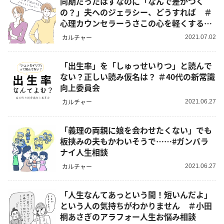
同期だったはずなのに「なんで差がつく
の？」夫へのジェラシー、どうすれば ＃
心理カウンセラーうさこの心を軽くする考
え方
カルチャー
2021.07.02
「出生率」を「しゅっせいりつ」と読んで
ない？正しい読み仮名は？ ＃40代の新常識
向上委員会
カルチャー
2021.06.27
「義理の両親に娘を会わせたくない」でも
板挟みの夫もかわいそうで……#ガンバラ
ナイ人生相談
カルチャー
2021.06.27
「人生なんてあっという間！短いんだよ」
という人の気持ちがわかりません ＃小田
桐あさぎのアラフォー人生お悩み相談