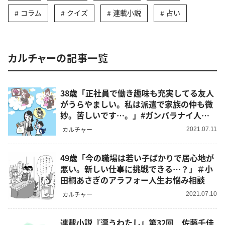
コラム
クイズ
連載小説
占い
カルチャーの記事一覧
38歳「正社員で働き趣味も充実してる友人
がうらやましい。私は派遣で家族の仲も微
妙。苦しいです…。」#ガンバラナイ人生
相談
カルチャー
2021.07.11
49歳「今の職場は若い子ばかりで居心地が
悪い。新しい仕事に挑戦できる…？」＃小
田桐あさぎのアラフォー人生お悩み相談
カルチャー
2021.07.10
連載小説『漂うわたし』第32回 佐藤千佳