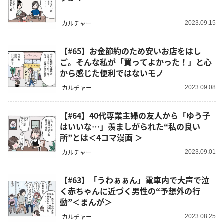
カルチャー
2023.09.15
【#65】お金節約のため安いお店をはし
ご。そんな私が「買ってよかった！」と心
から感じた便利ではないモノ
カルチャー
2023.09.08
【#64】40代専業主婦の友人から「ゆう子
はいいな…」羨ましがられた“私の良い
所”とは＜4コマ漫画 ＞
カルチャー
2023.09.01
【#63】「うわぁぁん」電車内で大声で泣
く赤ちゃんに近づく男性の“予想外の行
動”＜まんが＞
カルチャー
2023.08.25