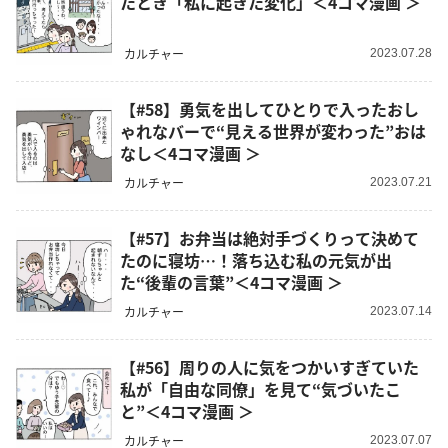
たとき「私に起きた変化」＜4コマ漫画 ＞
カルチャー
2023.07.28
【#58】勇気を出してひとりで入ったおし
ゃれなバーで“見える世界が変わった”おは
なし＜4コマ漫画 ＞
カルチャー
2023.07.21
【#57】お弁当は絶対手づくりって決めて
たのに寝坊…！落ち込む私の元気が出
た“後輩の言葉”＜4コマ漫画 ＞
カルチャー
2023.07.14
【#56】周りの人に気をつかいすぎていた
私が「自由な同僚」を見て“気づいたこ
と”＜4コマ漫画 ＞
カルチャー
2023.07.07