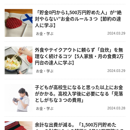
「貯金0円から1,500万円貯めた人」が“絶
対やらない”お金のルール３つ【節約の達
人に学ぶ】
お金・学ぶ
2024.03.29
外食やテイクアウトに頼らず「自炊」を無
理なく続けるコツ【5人家族・月の食費2万
円台の達人に学ぶ】
お金・学ぶ
2024.03.29
子どもが高校生になると思った以上にお金
がかかる。高校入学後に必要になる「見落
としがちな３つの費用」
お金・学ぶ
2024.03.28
余計な出費が減る。「1,500万円貯めた